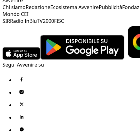
Avvenire
Chi siamo
Redazione
Ecosistema Avvenire
Pubblicità
Fondaz
Mondo CEI
SIR
Radio InBlu
TV2000
FISC
Segui Avvenire su