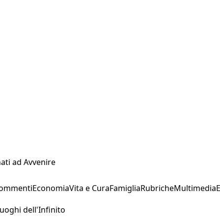
ati ad Avvenire
Commenti
Economia
Vita e Cura
Famiglia
Rubriche
Multimedia
uoghi dell'Infinito