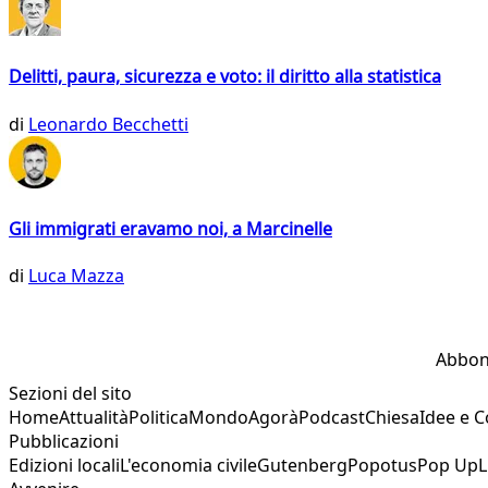
Delitti, paura, sicurezza e voto: il diritto alla statistica
di
Leonardo Becchetti
Gli immigrati eravamo noi, a Marcinelle
di
Luca Mazza
Abbon
Sezioni del sito
Home
Attualità
Politica
Mondo
Agorà
Podcast
Chiesa
Idee e 
Pubblicazioni
Edizioni locali
L'economia civile
Gutenberg
Popotus
Pop Up
L