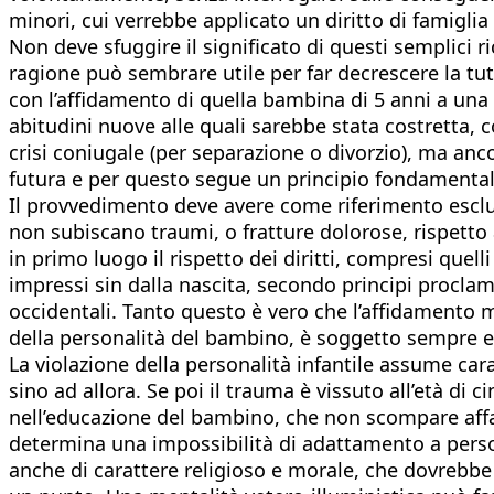
minori, cui verrebbe applicato un diritto di famiglia
Non deve sfuggire il significato di questi semplici ric
ragione può sembrare utile per far decrescere la tut
con l’affidamento di quella bambina di 5 anni a una 
abitudini nuove alle quali sarebbe stata costretta, 
crisi coniugale (per separazione o divorzio), ma anco
futura e per questo segue un principio fondamentale
Il provvedimento deve avere come riferimento esclusi
non subiscano traumi, o fratture dolorose, rispetto a
in primo luogo il rispetto dei diritti, compresi quelli
impressi sin dalla nascita, secondo principi proclama
occidentali. Tanto questo è vero che l’affidamento 
della personalità del bambino, è soggetto sempre e
La violazione della personalità infantile assume car
sino ad allora. Se poi il trauma è vissuto all’età di
nell’educazione del bambino, che non scompare affat
determina una impossibilità di adattamento a persone 
anche di carattere religioso e morale, che dovrebbe 