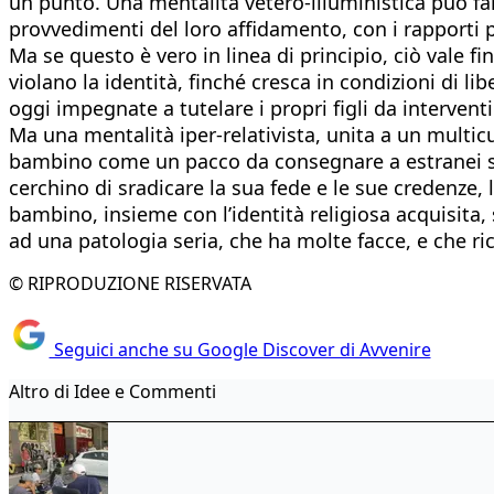
un punto. Una mentalità vetero-illuministica può far 
provvedimenti del loro affidamento, con i rapporti p
Ma se questo è vero in linea di principio, ciò vale 
violano la identità, finché cresca in condizioni di l
oggi impegnate a tutelare i propri figli da intervent
Ma una mentalità iper-relativista, unita a un multic
bambino come un pacco da consegnare a estranei sen
cerchino di sradicare la sua fede e le sue credenze, l
bambino, insieme con l’identità religiosa acquisita, 
ad una patologia seria, che ha molte facce, e che ric
© RIPRODUZIONE RISERVATA
Seguici anche su Google Discover di Avvenire
Altro di Idee e Commenti