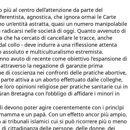
 più al centro dell’attenzione da parte del
fferentista, agnostica, che ignora ormai le Carte
bino un’entità astratta, quasi un numero manipolabile
 radicarsi nelle società di oggi. Quanto avvenuto di
 che ha cercato di cancellare le tracce, anche
 dal collo - deve indurre a una riflessione attenta
o assoluto e multiculturalismo estremista.
anno avuto di recente come obiettivo l’espansione di
i, attraverso la negazione di garanzie prima
e di coscienza nei confronti delle pratiche abortive,
parte attiva a un aborto effettuato dalle colleghe,
 loro opinioni religiose per pratiche sanitarie cui in
Gran Bretagna con l’obbligo di affidare i minori in
quali devono poter agire coerentemente con i princìpi
 una mamma e un papà. Con un effetto ancor più ampio,
to ai tribunali islamici cui si può ricorrere più o meno
di cittadinanza delle persone, delle donne, dei