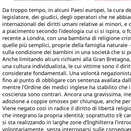
Da troppo tempo, in alcuni Paesi europei, la cura dei
legislatore, dei giudici, degli operatori che ne abbi
internazionali dei diritti umani relative ai minori,
a piacimento secondo l’ideologia cui ci si ispira, 
recente a Londra, con una bambina di religione crist
quelle più semplici, proprie della famiglia naturale - 
sulla condizione dei bambini in una società che si 
Anche limitando alcuni richiami alla Gran Bretagna,
una cultura individualista, le cui vittime sono il dir
considerate fondamentali. Una volontà negazionista es
fino al punto di obbligare con sentenza avallata dal
mentre l’Ordine dei medici inglese ha stabilito che i
coscienza sono contrari. Ancora una gravissima, inedi
adozione a coppie omosex per chiunque, anche per ist
Viene negato così in radice il diritto di libertà rel
che integrano la propria identità; soprattutto s’è c
si sta realizzando in larghe zone d’Inghilterra l’intr
volontariamente, senza interrogarsi sulle conseguen