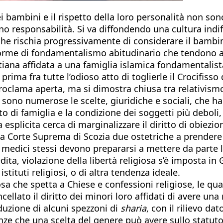
 bambini e il rispetto della loro personalità non sono
ano responsabilità. Si va diffondendo una cultura indi
 e che rischia progressivamente di considerare il bam
o forme di fondamentalismo abitudinario che tendono a
iana affidata a una famiglia islamica fondamentalista
prima fra tutte l’odioso atto di toglierle il Crocifisso
proclama aperta, ma si dimostra chiusa tra relativism
 sono numerose le scelte, giuridiche e sociali, che h
itto di famiglia e la condizione dei soggetti più debol
plicita cerca di marginalizzare il diritto di obiezion
la Corte Suprema di Scozia due ostetriche a prendere 
 medici stessi devono prepararsi a mettere da parte le
ta, violazione della libertà religiosa s’è imposta in 
ituti religiosi, o di altra tendenza ideale.
igiosa che spetta a Chiese e confessioni religiose, le 
ancellato il diritto dei minori loro affidati di avere
oduzione di alcuni spezzoni di
sharia
, con il rilievo da
ze che una scelta del genere può avere sullo statuto 