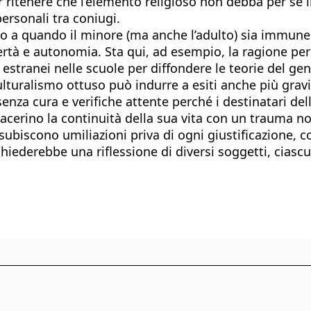
ritenere che l’elemento religioso non debba per sé int
ersonali tra coniugi.
fino a quando il minore (ma anche l’adulto) sia immune
ibertà e autonomia. Sta qui, ad esempio, la ragione per
i estranei nelle scuole per diffondere le teorie del ge
ulturalismo ottuso può indurre a esiti anche più gravi
za cura e verifiche attente perché i destinatari del
acerino la continuità della sua vita con un trauma non 
subiscono umiliazioni priva di ogni giustificazione, co
hiederebbe una riflessione di diversi soggetti, ciascu