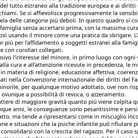
 del tutto estraneo alla tradizione europea e ai dirit
hiami. Se si affievolisce progressivamente la sensibilit
ela delle categorie più deboli. In questo quadro si c
famiglia senza accertarsi prima, con la massima cura,
così usando il minore come una pratica da sbrigare. 
r più per l’affidamento a soggetti estranei alla famigl
 con corollari collegati.
vo l’interesse del minore, in primo luogo con ogni ve
lla cura e all’attenzione ricevute in precedenza, le mi
 in materia di religione, educazione affettiva, coerenza
ti nella Convenzione internazionale dei diritti del Fan
minorile, per qualunque motivo adottato, ove non ris
 ovunque a possibilità di revoca, o azzeramento.
attere di maggiore gravità quanto più viene colpita qu
 cinque anni, le conseguenze sono pesantissime e persi
to, ma tende a ripresentarsi come in miscuglio incomp
e situazioni che la psiche infantile può rifiutare più
consolidarsi con la crescita del ragazzo. Per il caso 