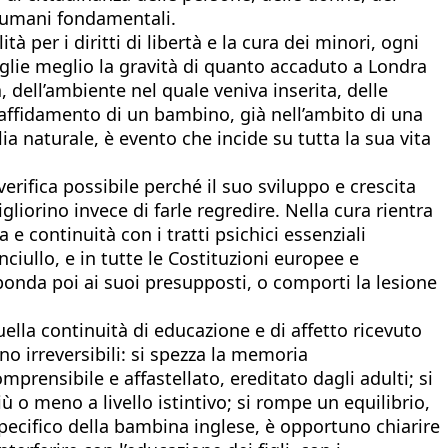
ti umani fondamentali.
à per i diritti di libertà e la cura dei minori, ogni
oglie meglio la gravità di quanto accaduto a Londra
 dell’ambiente nel quale veniva inserita, delle
L’affidamento di un bambino, già nell’ambito di una
ia naturale, è evento che incide su tutta la sua vita
rifica possibile perché il suo sviluppo e crescita
gliorino invece di farle regredire. Nella cura rientra
 e continuità con i tratti psichici essenziali
ciullo, e in tutte le Costituzioni europee e
ponda poi ai suoi presupposti, o comporti la lesione
ella continuità di educazione e di affetto ricevuto
no irreversibili: si spezza la memoria
rensibile e affastellato, ereditato dagli adulti; si
 o meno a livello istintivo; si rompe un equilibrio,
specifico della bambina inglese, è opportuno chiarire