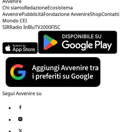
Avvenire
Chi siamo
Redazione
Ecosistema
Avvenire
Pubblicità
Fondazione Avvenire
Shop
Contatti
Mondo CEI
SIR
Radio InBlu
TV2000
FISC
Segui Avvenire su