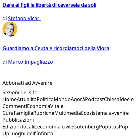
Dare ai figli la libertà di cavarsela da soli
di
Stefano Vicari
Guardiamo a Ceuta e ricordiamoci della Vlora
di
Marco Impagliazzo
Abbonati ad Avvenire
Sezioni del sito
Home
Attualità
Politica
Mondo
Agorà
Podcast
Chiesa
Idee e
Commenti
Economia
Vita e
Cura
Famiglia
Rubriche
Multimedia
Ecosistema avvenire
Pubblicazioni
Edizioni locali
L'economia civile
Gutenberg
Popotus
Pop
Up
Luoghi dell'Infinito