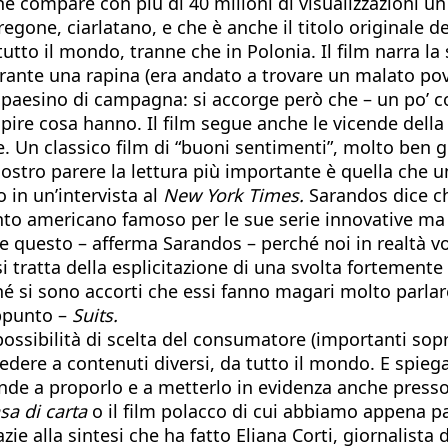
 compare con più di 40 milioni di visualizzazioni un
regone, ciarlatano, e che è anche il titolo originale d
utto il mondo, tranne che in Polonia. Il film narra la
urante una rapina (era andato a trovare un malato po
 paesino di campagna: si accorge però che – un po’ 
apire cosa hanno. Il film segue anche le vicende del
 Un classico film di “buoni sentimenti”, molto ben gi
nostro parere la lettura più importante è quella che un
in un’intervista al
New York Times.
Sarandos dice che
nto americano famoso per le sue serie innovative m
 questo – afferma Sarandos – perché noi in realtà vo
si tratta della esplicitazione di una svolta fortement
 si sono accorti che essi fanno magari molto parlare
ppunto –
Suits.
ossibilità di scelta del consumatore (importanti sopr
cedere a contenuti diversi, da tutto il mondo. E spie
nde a proporlo e a metterlo in evidenza anche presso 
sa di carta
o il film polacco di cui abbiamo appena pa
zie alla sintesi che ha fatto Eliana Corti, giornalista