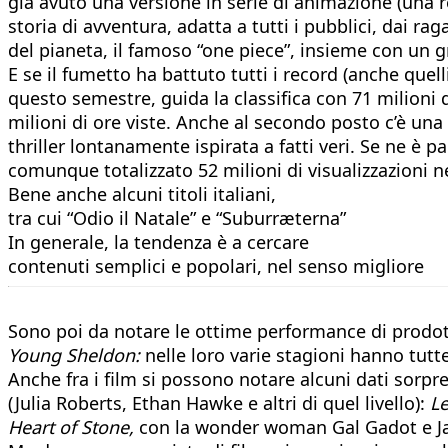
già avuto una versione in serie di animazione (una 
storia di avventura, adatta a tutti i pubblici, dai ra
del pianeta, il famoso “one piece”, insieme con un g
E se il fumetto ha battuto tutti i record (anche quell
questo semestre, guida la classifica con 71 milioni d
milioni di ore viste. Anche al secondo posto c’è un
thriller lontanamente ispirata a fatti veri. Se ne è
comunque totalizzato 52 milioni di visualizzazioni 
Bene anche alcuni titoli italiani,
tra cui “Odio il Natale” e “Suburræterna”
In generale, la tendenza è a cercare
contenuti semplici e popolari, nel senso migliore
Sono poi da notare le ottime performance di prodott
Young Sheldon:
nelle loro varie stagioni hanno tutte
Anche fra i film si possono notare alcuni dati sorpre
(Julia Roberts, Ethan Hawke e altri di quel livello):
L
Heart of Stone,
con la wonder woman Gal Gadot e Ja