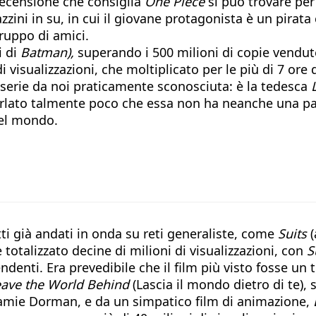
recensione che consiglia
One Piece
si può trovare per
gazzini in su, in cui il giovane protagonista è un pirat
ruppo di amici.
i di
Batman),
superando i 500 milioni di copie vendute,
i visualizzazioni, che moltiplicato per le più di 7 ore
a serie da noi praticamente sconosciuta: è la tedesca
 parlato talmente poco che essa non ha neanche una pa
nel mondo.
i già andati in onda su reti generaliste, come
Suits
(
 totalizzato decine di milioni di visualizzazioni, con
S
ndenti. Era prevedibile che il film più visto fosse un 
eave the World Behind
(Lascia il mondo dietro di te), 
mie Dorman, e da un simpatico film di animazione,