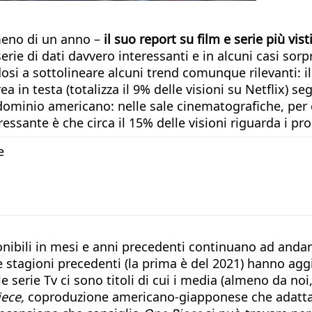
 meno di un anno –
il suo report su film e serie più vi
erie di dati davvero interessanti e in alcuni casi so
i a sottolineare alcuni trend comunque rilevanti: il 
ea in testa (totalizza il 9% delle visioni su Netflix) 
dominio americano: nelle sale cinematografiche, per 
essante è che circa il 15% delle visioni riguarda i pr
e
sponibili in mesi e anni precedenti continuano ad and
due stagioni precedenti (la prima è del 2021) hanno ag
le serie Tv ci sono titoli di cui i media (almeno da n
ece,
coproduzione americano-giapponese che adatta i