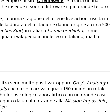
 esempio sul sito
Orientaserie
). Si tratta di una
a che insegue il sogno di trovare il più grande tesoro
 la prima stagione della serie live action, uscita in
 della durata della stagione danno origine a circa 500
Liebes Kind,
in italiano
La mia prediletta,
crime
gina di wikipedia in ingleseo in italiano, ma ha
altra serie molto positiva), oppure
Grey’s Anatomy
o
uits
che da sola arriva a quasi 150 milioni in totale.
thriller psicologico apocalittico con un grande cast
seguito da un film d’azione alla
Mission Impossible,
Leo.