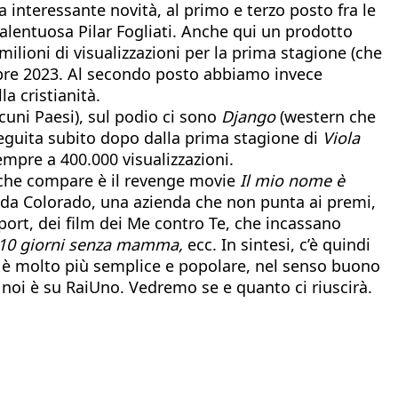
tra interessante novità, al primo e terzo posto fra le
alentuosa Pilar Fogliati. Anche qui un prodotto
lioni di visualizzazioni per la prima stagione (che
embre 2023. Al secondo posto abbiamo invece
la cristianità.
lcuni Paesi), sul podio ci sono
Django
(western che
eguita subito dopo dalla prima stagione di
Viola
empre a 400.000 visualizzazioni.
lm che compare è il revenge movie
Il mio nome è
o da Colorado, una azienda che non punta ai premi,
port, dei film dei Me contro Te, che incassano
, 10 giorni senza mamma,
ecc. In sintesi, c’è quindi
poi è molto più semplice e popolare, nel senso buono
a noi è su RaiUno. Vedremo se e quanto ci riuscirà.