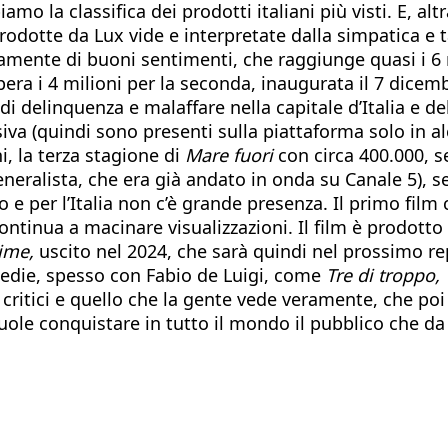
iamo la classifica dei prodotti italiani più visti. E, al
odotte da Lux vide e interpretate dalla simpatica e t
mente di buoni sentimenti, che raggiunge quasi i 6 mi
pera i 4 milioni per la seconda, inaugurata il 7 dic
di delinquenza e malaffare nella capitale d’Italia e del
lusiva (quindi sono presenti sulla piattaforma solo in a
i, la terza stagione di
Mare fuori
con circa 400.000, s
neralista, che era già andato in onda su Canale 5), s
o e per l’Italia non c’è grande presenza. Il primo fi
ontinua a macinare visualizzazioni. Il film è prodott
rime,
uscito nel 2024, che sarà quindi nel prossimo re
edie, spesso con Fabio de Luigi, come
Tre di troppo
e i critici e quello che la gente vede veramente, che 
 vuole conquistare in tutto il mondo il pubblico che d