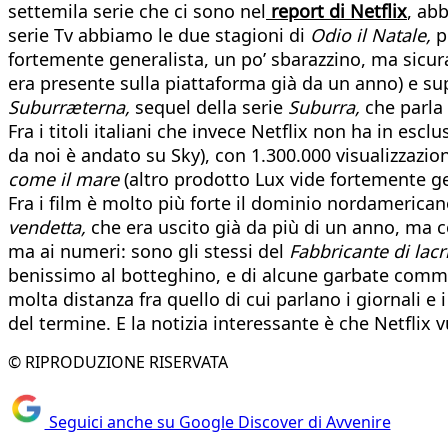
settemila serie che ci sono nel
report di Netflix
, abb
serie Tv abbiamo le due stagioni di
Odio il Natale,
pr
fortemente generalista, un po’ sbarazzino, ma sicura
era presente sulla piattaforma già da un anno) e su
Suburræterna,
sequel della serie
Suburra,
che parla 
Fra i titoli italiani che invece Netflix non ha in esc
da noi è andato su Sky), con 1.300.000 visualizzazion
come il mare
(altro prodotto Lux vide fortemente ge
Fra i film è molto più forte il dominio nordamerican
vendetta,
che era uscito già da più di un anno, ma c
ma ai numeri: sono gli stessi del
Fabbricante di lac
benissimo al botteghino, e di alcune garbate comm
molta distanza fra quello di cui parlano i giornali 
del termine. E la notizia interessante è che Netflix
© RIPRODUZIONE RISERVATA
Seguici anche su Google Discover di Avvenire