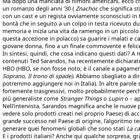
Ma dopo una manciata di filmoni americani, ecco che
un romanzo degli anni ’30 (
Znachor,
che significa st
con un cast e un regista ovviamente sconosciuti in t
bontà che in seguito a un colpo in testa ricevuto d
memoria e inizia una vita da ramengo in un piccolo
questa accezione in polacco) sa guarire i malati e c
giovane donna, fino a un finale commovente e felice.
In sintesi, quindi, che cosa indicano questi dati? A 
contenuti Ted Sarandos, ha recentemente dichiarato 
HBO (HBO, se non fosse noto, è il canale a pagame
Soprano, Il trono di spade).
Abbiamo sbagliato a dire
potremmo aggiungere noi in Italia). In altre parole 
fortemente trasgressivi, molto probabilmente perché
più generaliste come
Stranger Things
o
Lupin
o – a
Nell’intervista, Sarandos magnifica anche le nuove p
vedere solo prodotti creati nel proprio Paese) di ac
grande successo nel Paese di origine, l’algoritmo te
generare quei fenomeni globali che sono stati
La ca
E i prodotti italiani? Anche qui qualche sorpresa, gra