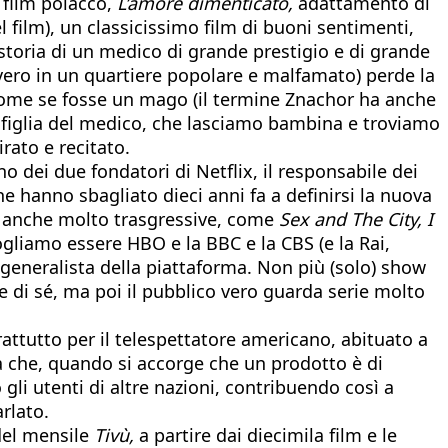
 film polacco,
L’amore dimenticato,
adattamento di
el film), un classicissimo film di buoni sentimenti,
 storia di un medico di grande prestigio e di grande
vero in un quartiere popolare e malfamato) perde la
come se fosse un mago (il termine Znachor ha anche
la figlia del medico, che lasciamo bambina e troviamo
rato e recitato.
o dei due fondatori di Netflix, il responsabile dei
 hanno sbagliato dieci anni fa a definirsi la nuova
a anche molto trasgressive, come
Sex and The City, I
gliamo essere HBO e la BBC e la CBS (e la Rai,
e generalista della piattaforma. Non più (solo) show
 di sé, ma poi il pubblico vero guarda serie molto
attutto per il telespettatore americano, abituato a
ga che, quando si accorge che un prodotto è di
gli utenti di altre nazioni, contribuendo così a
rlato.
 del mensile
Tivù,
a partire dai diecimila film e le