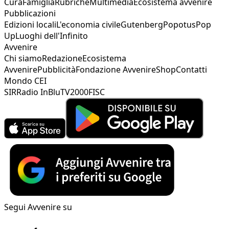
Cura
Famiglia
Rubriche
Multimedia
Ecosistema avvenire
Pubblicazioni
Edizioni locali
L'economia civile
Gutenberg
Popotus
Pop
Up
Luoghi dell'Infinito
Avvenire
Chi siamo
Redazione
Ecosistema
Avvenire
Pubblicità
Fondazione Avvenire
Shop
Contatti
Mondo CEI
SIR
Radio InBlu
TV2000
FISC
Segui Avvenire su