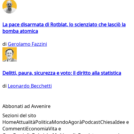
La pace disarmata di Rotblat, lo scienziato che lasciò la
bomba atomica
di
Gerolamo Fazzini
Delitti, paura, sicurezza e voto: il diritto alla statistica
di
Leonardo Becchetti
Abbonati ad Avvenire
Sezioni del sito
Home
Attualità
Politica
Mondo
Agorà
Podcast
Chiesa
Idee e
Commenti
Economia
Vita e