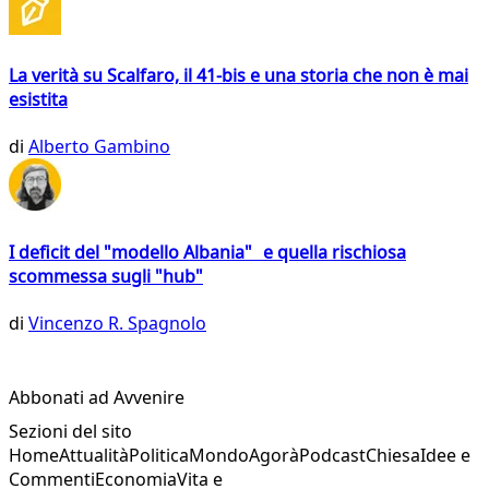
La verità su Scalfaro, il 41-bis e una storia che non è mai
esistita
di
Alberto Gambino
I deficit del "modello Albania" e quella rischiosa
scommessa sugli "hub"
di
Vincenzo R. Spagnolo
Abbonati ad Avvenire
Sezioni del sito
Home
Attualità
Politica
Mondo
Agorà
Podcast
Chiesa
Idee e
Commenti
Economia
Vita e