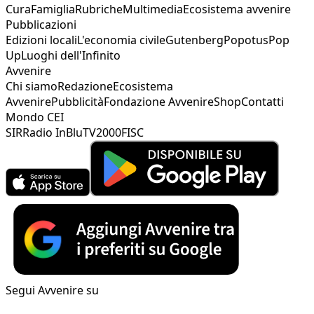
Cura
Famiglia
Rubriche
Multimedia
Ecosistema avvenire
Pubblicazioni
Edizioni locali
L'economia civile
Gutenberg
Popotus
Pop
Up
Luoghi dell'Infinito
Avvenire
Chi siamo
Redazione
Ecosistema
Avvenire
Pubblicità
Fondazione Avvenire
Shop
Contatti
Mondo CEI
SIR
Radio InBlu
TV2000
FISC
Segui Avvenire su