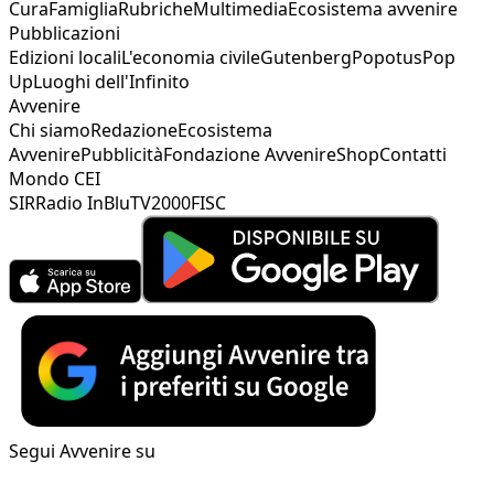
Cura
Famiglia
Rubriche
Multimedia
Ecosistema avvenire
Pubblicazioni
Edizioni locali
L'economia civile
Gutenberg
Popotus
Pop
Up
Luoghi dell'Infinito
Avvenire
Chi siamo
Redazione
Ecosistema
Avvenire
Pubblicità
Fondazione Avvenire
Shop
Contatti
Mondo CEI
SIR
Radio InBlu
TV2000
FISC
Segui Avvenire su