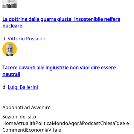
La dottrina della guerra giusta insostenibile nell’era
nucleare
di
Vittorio Possenti
Tacere davanti alle ingiustizie non vuol dire essere
neutrali
di
Luigi Ballerini
Abbonati ad Avvenire
Sezioni del sito
Home
Attualità
Politica
Mondo
Agorà
Podcast
Chiesa
Idee e
Commenti
Economia
Vita e