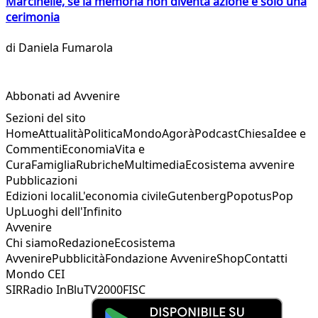
Marcinelle, se la memoria non diventa azione è solo una
cerimonia
di
Daniela Fumarola
Abbonati ad Avvenire
Sezioni del sito
Home
Attualità
Politica
Mondo
Agorà
Podcast
Chiesa
Idee e
Commenti
Economia
Vita e
Cura
Famiglia
Rubriche
Multimedia
Ecosistema avvenire
Pubblicazioni
Edizioni locali
L'economia civile
Gutenberg
Popotus
Pop
Up
Luoghi dell'Infinito
Avvenire
Chi siamo
Redazione
Ecosistema
Avvenire
Pubblicità
Fondazione Avvenire
Shop
Contatti
Mondo CEI
SIR
Radio InBlu
TV2000
FISC