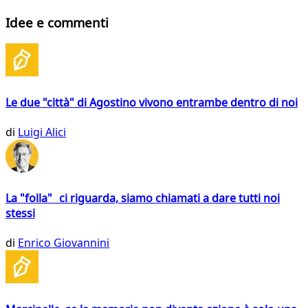
Idee e commenti
Le due "città" di Agostino vivono entrambe dentro di noi
di
Luigi Alici
La "folla" ci riguarda, siamo chiamati a dare tutti noi
stessi
di
Enrico Giovannini