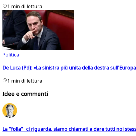
1 min di lettura
Politica
De Luca (Pd): «La sinistra più unita della destra sull'Europ
1 min di lettura
Idee e commenti
La "folla" ci riguarda, siamo chiamati a dare tutti noi stess