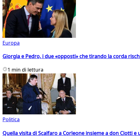
Europa
Giorgia e Pedro, i due «opposti» che tirando la corda risc
1 min di lettura
Politica
Quella visita di Scalfaro a Corleone insieme a don Ciotti e u