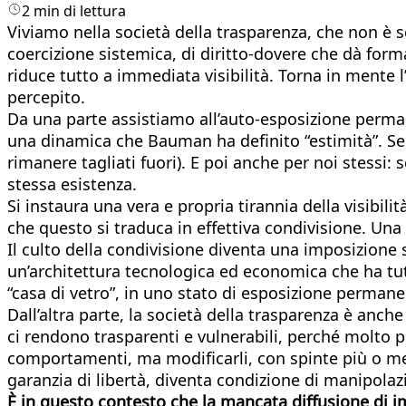
2 min di lettura
Viviamo nella società della trasparenza, che non è s
coercizione sistemica, di diritto-dovere che dà form
riduce tutto a immediata visibilità. Torna in mente l
percepito.
Da una parte assistiamo all’auto-esposizione perman
una dinamica che Bauman ha definito “estimità”. Se 
rimanere tagliati fuori). E poi anche per noi stess
stessa esistenza.
Si instaura una vera e propria tirannia della visibil
che questo si traduca in effettiva condivisione. Una 
Il culto della condivisione diventa una imposizione so
un’architettura tecnologica ed economica che ha tut
“casa di vetro”, in uno stato di esposizione permane
Dall’altra parte, la società della trasparenza è anc
ci rendono trasparenti e vulnerabili, perché molto pi
comportamenti, ma modificarli, con spinte più o men
garanzia di libertà, diventa condizione di manipolaz
È in questo contesto che la mancata diffusione di 