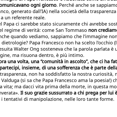
, comunicavano ogni giorno
. Perché anche se sappiamo
nco, generato dall’IA) nella società della trasparenz
 a un referente reale.
el Papa ci sarebbe stato sicuramente chi avrebbe sos
o del regime di verità: come San Tommaso
non crediamo
che quando vediamo, sappiamo che l’immagine non gar
 dietrologie? Papa Francesco non ha scelto l’occhio (
l gesuita Walter Ong sosteneva che la parola parlata è
agine, ma risuona dentro, è più intimo.
ra una volta, una “comunità in ascolto”, che ci ha fa
rtecipi, insieme, di una sofferenza che è parte della v
a trasparenza, non ha soddisfatto la nostra curiosità,
a Valduga (si sa che Papa Francesco ama la poesia!) ch
alla vita; ma dacci vita prima della morte, in questa
inverata».
Il suo grazie sussurrato a chi prega per lui
i tentativi di manipolazione, nelle loro tante forme.