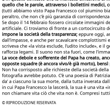
quello che le parole, attraverso i bollettini medici
(tutti abbiamo visto Papa Francesco col piumino bia
peraltro, che non c’è più garanzia di corrispondenza
Se dopo il 14 febbraio fossero circolate immagini d
artificiale. Ci troviamo di fronte a un cortocircuit
impone la società della trasparenza;
eppure oggi, an
dall’impasse, e anche per scavalcare complottismi e
scriveva che «la vista esclude, l’udito include», e i
rafforza legami. Il suono non sta fuori, come l’imm
La voce debole e sofferente del Papa ha creato, anco
opposte squadre (è ancora vivo/è già morto), bensì pa
Non ha corrisposto alle richieste della società dell
fotografia avrebbe potuto. C’è una poesia di Patrizi
da’ a ciascuno la sua morte, dalla tutta inverata d
in cui Papa Francesco la lascerà, la sua è una vita «
non chiamare vita ciò che vita non è. Compresi tutti 
© RIPRODUZIONE RISERVATA