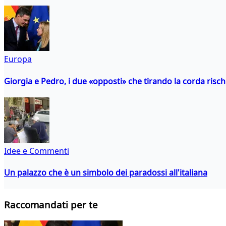
Europa
Giorgia e Pedro, i due «opposti» che tirando la corda risc
Idee e Commenti
Un palazzo che è un simbolo dei paradossi all'italiana
Raccomandati per te