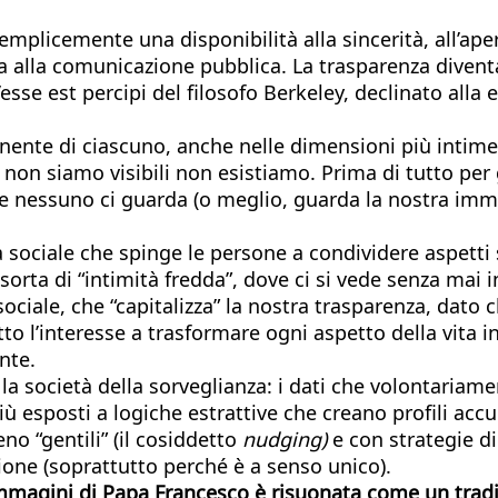
emplicemente una disponibilità alla sincerità, all’ape
a alla comunicazione pubblica. La trasparenza diventa
’esse est percipi del filosofo Berkeley, declinato all
ente di ciascuno, anche nelle dimensioni più intime d
non siamo visibili non esistiamo. Prima di tutto per 
i: se nessuno ci guarda (o meglio, guarda la nostra i
ità sociale che spinge le persone a condividere aspetti
sorta di “intimità fredda”, dove ci si vede senza mai 
ciale, che “capitalizza” la nostra trasparenza, dato ch
to l’interesse a trasformare ogni aspetto della vita 
nte.
he la società della sorveglianza: i dati che volontar
ù esposti a logiche estrattive che creano profili accu
o “gentili” (il cosiddetto
nudging)
e con strategie d
ione (soprattutto perché è a senso unico).
immagini di Papa Francesco è risuonata come un tradi