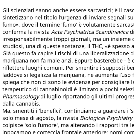
Gli scienziati sanno anche essere sarcastici; è il cas
sintetizzano nel titolo l’urgenza di inviare segnali 
fumo», dove il termine 'fumo' è volutamente sarcast
conferma la rivista
Acta Psychiatrica Scandinavica
di
irresponsabilmente troppi giornali, ma un insieme di
studiosi, una di queste sostanze, il THC, «è spesso a
Già questo fa capire i rischi di una liberalizzazione
marijuana non fa male anzi. Eppure basterebbe - è chi
riflettere luoghi comuni. Per smentire i supposti ben
laddove si legalizza la marijuana, ne aumenta l’uso 
spiega che non ci sono le evidenze per consigliare 
terapeutico di cannabinoidi è limitato a pochi selez
Pharmacology
di luglio riportando gli ultimi progre
dalla cannabis.
Ma, smentiti i 'benefìci', continuiamo a guardare i '
solo mese di agosto, la rivista
Biological Psychiatry
colpisce 'solo l’umore', ma alterando i rapporti tra l
ippocampo e corteccia frontale anteriore: nomi compl