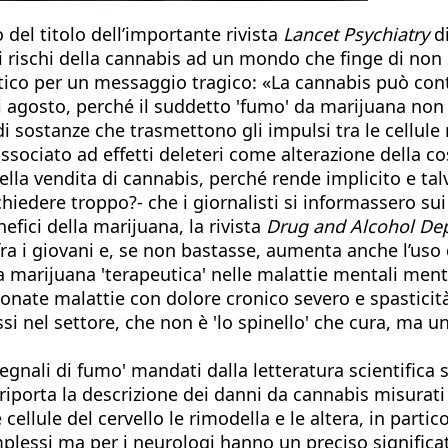
o del titolo dell’importante rivista
Lancet Psychiatry
di
sui rischi della cannabis ad un mondo che finge di non 
ico per un messaggio tragico: «La cannabis può contri
 agosto, perché il suddetto 'fumo' da marijuana non 
 sostanze che trasmettono gli impulsi tra le cellule 
ssociato ad effetti deleteri come alterazione della co
 della vendita di cannabis, perché rende implicito e t
edere troppo?- che i giornalisti si informassero sui mo
efici della marijuana, la rivista
Drug and Alcohol D
fra i giovani e, se non bastasse, aumenta anche l’uso 
la marijuana 'terapeutica' nelle malattie mentali men
ionate malattie con dolore cronico severo e spastici
ssi nel settore, che non è 'lo spinello' che cura, ma
segnali di fumo' mandati dalla letteratura scientifica 
riporta la descrizione dei danni da cannabis misurat
e cellule del cervello le rimodella e le altera, in par
essi ma per i neurologi hanno un preciso significato.