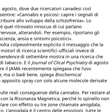
 agosto, dove due ricercatori canadesi così
sentire: «Cannabis e psicosi: capire i segnali di
buire allo sviluppo della schizofrenia». Lo
è quel ritrovato innocuo di cui parlano
nervose, alterandoli. Per esempio, riportano gli
scienza, ansia e sintomi psicotici».
alvolta colpevolmente esplicito il messaggio che la
tori di ricerca scientifici ufficiali invece di
ependence
di settembre mostra in una ricerca che
di tabacco. E il
Journal of Clical Psychiatry
di agosto
tre il JAMA recentemente spiegava che l’uso
tà; ma si badi bene, spiega
Biochemical
 un apposito spray con solo alcune molecole derivate
sulle reali conseguenze della cannabis. Per restare al
i con la Risonanza Magnetica, perché lo spinello non
ticolare con effetto su tre zone chiamate amigdala,
 L’amigdala è il centro delle emozioni, tutte le