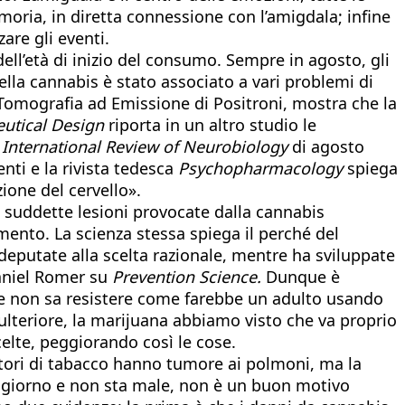
moria, in diretta connessione con l’amigdala; infine
zare gli eventi.
ell’età di inizio del consumo. Sempre in agosto, gli
ella cannabis è stato associato a vari problemi di
a Tomografia ad Emissione di Positroni, mostra che la
utical Design
riporta in un altro studio le
a
International Review of Neurobiology
di agosto
enti e la rivista tedesca
Psychopharmacology
spiega
one del cervello».
 le suddette lesioni provocate dalla cannabis
amento. La scienza stessa spiega il perché del
e deputate alla scelta razionale, mentre ha sviluppate
Daniel Romer su
Prevention Science.
Dunque è
, e non sa resistere come farebbe un adulto usando
 ulteriore, la marijuana abbiamo visto che va proprio
celte, peggiorando così le cose.
atori di tabacco hanno tumore ai polmoni, ma la
al giorno e non sta male, non è un buon motivo