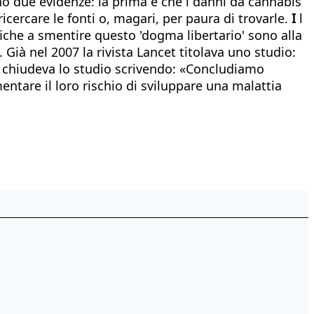
no due evidenze: la prima è che i danni da cannabis
cercare le fonti o, magari, per paura di trovarle.
I
l
ifiche a smentire questo 'dogma libertario' sono alla
Già nel 2007 la rivista Lancet titolava uno studio:
 e chiudeva lo studio scrivendo: «Concludiamo
ntare il loro rischio di sviluppare una malattia