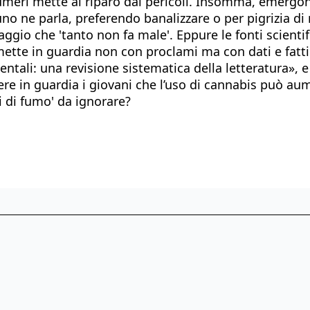
 numeri mette al riparo dai pericoli. Insomma, emergo
 ne parla, preferendo banalizzare o per pigrizia di ri
ssaggio che 'tanto non fa male'. Eppure le fonti scient
ette in guardia non con proclami ma con dati e fatti. 
entali: una revisione sistematica della letteratura»,
re in guardia i giovani che l’uso di cannabis può aume
i di fumo' da ignorare?