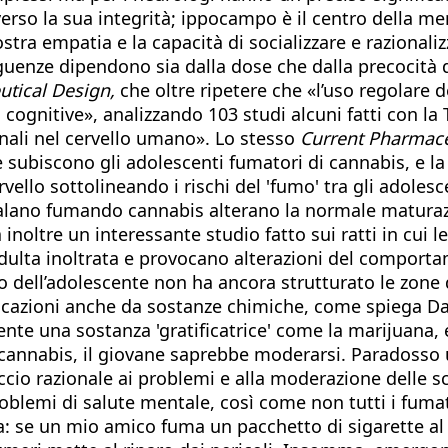
rso la sua integrità; ippocampo è il centro della me
ostra empatia e la capacità di socializzare e razionaliz
guenze dipendono sia dalla dose che dalla precocità d
tical Design,
che oltre ripetere che «l’uso regolare d
i cognitive», analizzando 103 studi alcuni fatti con l
nali nel cervello umano». Lo stesso
Current Pharmace
he subiscono gli adolescenti fumatori di cannabis, e l
rvello sottolineando i rischi del 'fumo' tra gli adolesc
nalano fumando cannabis alterano la normale maturazi
a inoltre un interessante studio fatto sui ratti in cui
à adulta inoltrata e provocano alterazioni del comport
ello dell’adolescente non ha ancora strutturato le zon
atificazioni anche da sostanze chimiche, come spiega 
mente una sostanza 'gratificatrice' come la marijuana
la cannabis, il giovane saprebbe moderarsi. Paradosso
occio razionale ai problemi e alla moderazione delle s
roblemi di salute mentale, così come non tutti i fum
dia: se un mio amico fuma un pacchetto di sigarette 