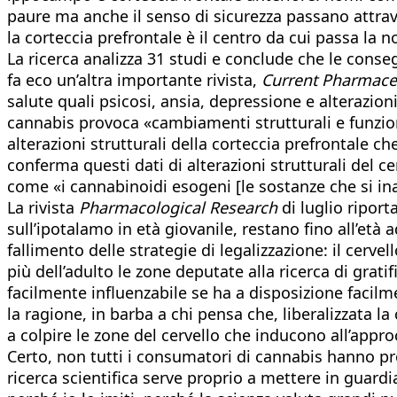
paure ma anche il senso di sicurezza passano attrave
la corteccia prefrontale è il centro da cui passa la n
La ricerca analizza 31 studi e conclude che le conse
fa eco un’altra importante rivista,
Current Pharmaceu
salute quali psicosi, ansia, depressione e alterazion
cannabis provoca «cambiamenti strutturali e funzio
alterazioni strutturali della corteccia prefrontale c
conferma questi dati di alterazioni strutturali del ce
come «i cannabinoidi esogeni [le sostanze che si i
La rivista
Pharmacological Research
di luglio riport
sull’ipotalamo in età giovanile, restano fino all’et
fallimento delle strategie di legalizzazione: il cerv
più dell’adulto le zone deputate alla ricerca di gr
facilmente influenzabile se ha a disposizione facil
la ragione, in barba a chi pensa che, liberalizzata 
a colpire le zone del cervello che inducono all’appr
Certo, non tutti i consumatori di cannabis hanno p
ricerca scientifica serve proprio a mettere in guar