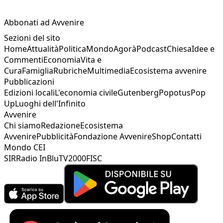
Abbonati ad Avvenire
Sezioni del sito
Home
Attualità
Politica
Mondo
Agorà
Podcast
Chiesa
Idee e
Commenti
Economia
Vita e
Cura
Famiglia
Rubriche
Multimedia
Ecosistema avvenire
Pubblicazioni
Edizioni locali
L'economia civile
Gutenberg
Popotus
Pop
Up
Luoghi dell'Infinito
Avvenire
Chi siamo
Redazione
Ecosistema
Avvenire
Pubblicità
Fondazione Avvenire
Shop
Contatti
Mondo CEI
SIR
Radio InBlu
TV2000
FISC