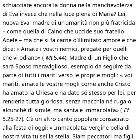
schiacciare ancora la donna nella manchevolezza
di Eva invece che nella luce piena di Maria? Lei,
nuova Eva, madre di un’umanità non più fratricida
– come quella di Caino che uccide suo fratello
Abele – ma che si fa carne d’illimitato amore e che
dice: « Amate i vostri nemici, pregate per quelli
che vi odiano» (
Mt
5,44). Madre di un Figlio che
sarà Sposo meraviglioso, esempio da seguire da
parte di tutti i mariti verso le proprie mogli: « voi
mariti, amate le vostre mogli come anche Cristo
ha amato la Chiesa e ha dato sé stesso per lei, per
renderla tutta gloriosa, senza macchia né ruga o
alcunché di simile, ma santa e immacolata» (
Ef
5,25-27). C’è un altro canto popolare consacrato
alla festa di oggi: « Immacolata, vergine bella di
nostra vita tu sei la stella. Siam peccatori ma figli