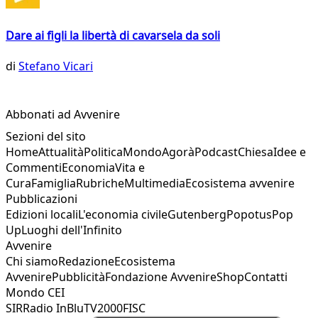
Dare ai figli la libertà di cavarsela da soli
di
Stefano Vicari
Abbonati ad Avvenire
Sezioni del sito
Home
Attualità
Politica
Mondo
Agorà
Podcast
Chiesa
Idee e
Commenti
Economia
Vita e
Cura
Famiglia
Rubriche
Multimedia
Ecosistema avvenire
Pubblicazioni
Edizioni locali
L'economia civile
Gutenberg
Popotus
Pop
Up
Luoghi dell'Infinito
Avvenire
Chi siamo
Redazione
Ecosistema
Avvenire
Pubblicità
Fondazione Avvenire
Shop
Contatti
Mondo CEI
SIR
Radio InBlu
TV2000
FISC