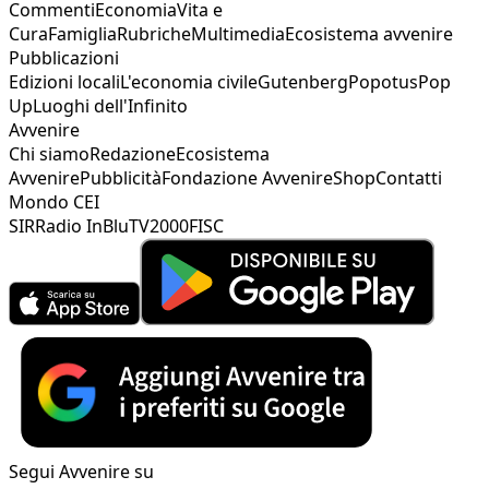
Commenti
Economia
Vita e
Cura
Famiglia
Rubriche
Multimedia
Ecosistema avvenire
Pubblicazioni
Edizioni locali
L'economia civile
Gutenberg
Popotus
Pop
Up
Luoghi dell'Infinito
Avvenire
Chi siamo
Redazione
Ecosistema
Avvenire
Pubblicità
Fondazione Avvenire
Shop
Contatti
Mondo CEI
SIR
Radio InBlu
TV2000
FISC
Segui Avvenire su