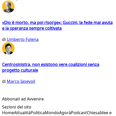
«Dio è morto, ma poi risorge»: Guccini, la fede mai avuta
e la speranza sempre coltivata
di
Umberto Folena
Centrosinistra, non esistono vere coalizioni senza
progetto culturale
di
Marco Iasevoli
Abbonati ad Avvenire
Sezioni del sito
Home
Attualità
Politica
Mondo
Agorà
Podcast
Chiesa
Idee e