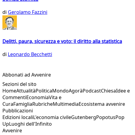
di
Gerolamo Fazzini
Delitti, paura, sicurezza e voto: il diritto alla statistica
di
Leonardo Becchetti
Abbonati ad Avvenire
Sezioni del sito
Home
Attualità
Politica
Mondo
Agorà
Podcast
Chiesa
Idee e
Commenti
Economia
Vita e
Cura
Famiglia
Rubriche
Multimedia
Ecosistema avvenire
Pubblicazioni
Edizioni locali
L'economia civile
Gutenberg
Popotus
Pop
Up
Luoghi dell'Infinito
Avvenire