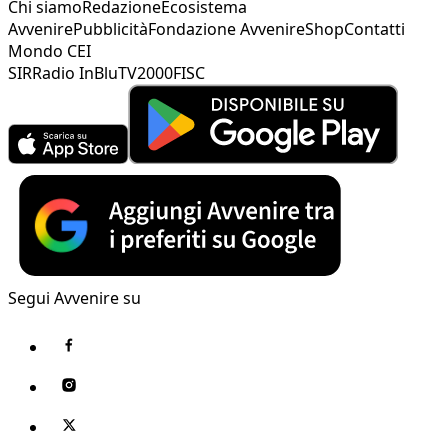
Chi siamo
Redazione
Ecosistema
Avvenire
Pubblicità
Fondazione Avvenire
Shop
Contatti
Mondo CEI
SIR
Radio InBlu
TV2000
FISC
Segui Avvenire su