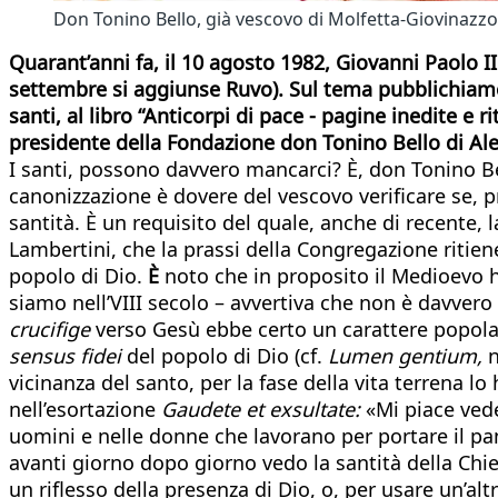
Don Tonino Bello, già vescovo di Molfetta-Giovinazzo-
Quarant’anni fa, il 10 agosto 1982, Giovanni Paolo II
settembre si aggiunse Ruvo). Sul tema pubblichiamo 
santi, al libro “Anticorpi di pace - pagine inedite e 
presidente della Fondazione don Tonino Bello di Al
I santi, possono davvero mancarci? È, don Tonino Bel
canonizzazione è dovere del vescovo verificare se, pr
santità. È un requisito del quale, anche di recente,
Lambertini, che la prassi della Congregazione ritien
popolo di Dio.
È
noto che in proposito il Medioevo 
siamo nell’VIII secolo – avvertiva che non è davvero 
crucifige
verso Gesù ebbe certo un carattere popola
sensus fidei
del popolo di Dio (cf.
Lumen gentium,
n
vicinanza del santo, per la fase della vita terrena l
nell’esortazione
Gaudete et exsultate:
«Mi piace vede
uomini e nelle donne che lavorano per portare il pan
avanti giorno dopo giorno vedo la santità della Chies
un riflesso della presenza di Dio, o, per usare un’altr