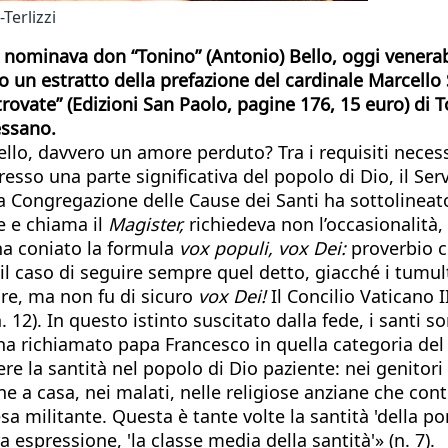
Terlizzi
 nominava don “Tonino” (Antonio) Bello, oggi venerabil
un estratto della prefazione del cardinale Marcello 
ritrovate” (Edizioni San Paolo, pagine 176, 15 euro) di
essano.
lo, davvero un amore perduto? Tra i requisiti necessa
esso una parte significativa del popolo di Dio, il Ser
 la Congregazione delle Cause dei Santi ha sottolineat
e e chiama il
Magister,
richiedeva non l’occasionalità,
ha coniato la formula
vox populi, vox Dei:
proverbio c
il caso di seguire sempre quel detto, giacché i tumult
re, ma non fu di sicuro
vox Dei!
Il Concilio Vaticano I
. 12). In questo istinto suscitato dalla fede, i santi s
o ha richiamato papa Francesco in quella categoria del
re la santità nel popolo di Dio paziente: nei genitori 
e a casa, nei malati, nelle religiose anziane che con
a militante. Questa è tante volte la santità 'della por
a espressione, 'la classe media della santità'» (n. 7).