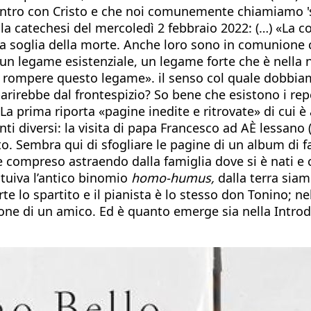
ntro con Cristo e che noi comunemente chiamiamo 'sant
lla catechesi del mercoledì 2 febbraio 2022: (…) «La 
 la soglia della morte. Anche loro sono in comunione
n legame esistenziale, un legame forte che è nella n
rompere questo legame». il senso col quale dobbiamo 
arirebbe dal frontespizio? So bene che esistono i rep
 La prima riporta «pagine inedite e ritrovate» di cui 
nti diversi: la visita di papa Francesco ad AÈ lessano 
nto. Sembra qui di sfogliare le pagine di un album di 
compreso astraendo dalla famiglia dove si è nati e cr
ntuiva l’antico binomio
homo-humus,
dalla terra siamo
te lo spartito e il pianista è lo stesso don Tonino; ne
one di un amico. Ed è quanto emerge sia nella Introdu