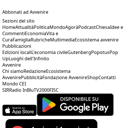
Abbonati ad Avvenire
Sezioni del sito
Home
Attualità
Politica
Mondo
Agorà
Podcast
Chiesa
Idee e
Commenti
Economia
Vita e
Cura
Famiglia
Rubriche
Multimedia
Ecosistema avvenire
Pubblicazioni
Edizioni locali
L'economia civile
Gutenberg
Popotus
Pop
Up
Luoghi dell'Infinito
Avvenire
Chi siamo
Redazione
Ecosistema
Avvenire
Pubblicità
Fondazione Avvenire
Shop
Contatti
Mondo CEI
SIR
Radio InBlu
TV2000
FISC