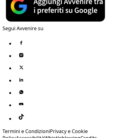
Segui Avvenire su
Termini e Condizioni
Privacy e Cookie
Policy
Accessibilità
Whistleblowing
Credits