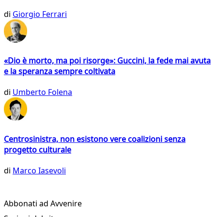
di
Giorgio Ferrari
«Dio è morto, ma poi risorge»: Guccini, la fede mai avuta
e la speranza sempre coltivata
di
Umberto Folena
Centrosinistra, non esistono vere coalizioni senza
progetto culturale
di
Marco Iasevoli
Abbonati ad Avvenire