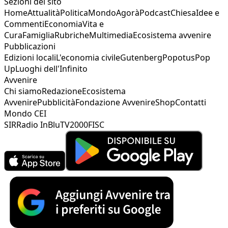
Sezioni del sito
Home
Attualità
Politica
Mondo
Agorà
Podcast
Chiesa
Idee e
Commenti
Economia
Vita e
Cura
Famiglia
Rubriche
Multimedia
Ecosistema avvenire
Pubblicazioni
Edizioni locali
L'economia civile
Gutenberg
Popotus
Pop
Up
Luoghi dell'Infinito
Avvenire
Chi siamo
Redazione
Ecosistema
Avvenire
Pubblicità
Fondazione Avvenire
Shop
Contatti
Mondo CEI
SIR
Radio InBlu
TV2000
FISC