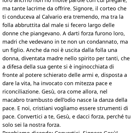
loro anch’io non ho molte parole con cui pregare,
ma tante lacrime da offrire. Signore, il corteo che
ti conduceva al Calvario era tremendo, ma tra la
folla abbruttita dal male si fecero largo delle
donne che piangevano. A darti forza furono loro,
madri che vedevano in te non un condannato, ma
un figlio. Anche da noi è uscita dalla folla una
donna, diventata madre nello spirito per tanti, che
a difesa della sua gente si è inginocchiata di
fronte al potere schierato delle armi e, disposta a
dare la vita, ha invocato con mitezza pace e
riconciliazione. Gesù, ora come allora, nel
macabro trambusto dell’odio nasce la danza della
pace. E noi, cristiani vogliamo essere strumenti di
pace. Convertici a te, Gesù, e dacci forza, perché tu
solo sei la nostra forza.