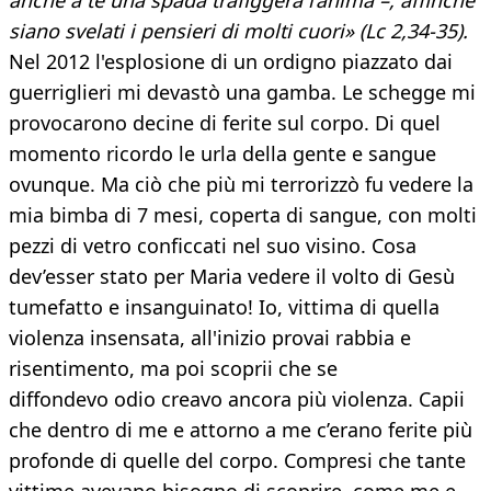
anche a te una spada trafiggerà l’anima –, affinché
siano svelati i pensieri di molti cuori» (Lc 2,34-35).
Nel 2012 l'esplosione di un ordigno piazzato dai
guerriglieri mi devastò una gamba. Le schegge mi
provocarono decine di ferite sul corpo. Di quel
momento ricordo le urla della gente e sangue
ovunque. Ma ciò che più mi terrorizzò fu vedere la
mia bimba di 7 mesi, coperta di sangue, con molti
pezzi di vetro conficcati nel suo visino. Cosa
dev’esser stato per Maria vedere il volto di Gesù
tumefatto e insanguinato! Io, vittima di quella
violenza insensata, all'inizio provai rabbia e
risentimento, ma poi scoprii che se
diffondevo odio creavo ancora più violenza. Capii
che dentro di me e attorno a me c’erano ferite più
profonde di quelle del corpo. Compresi che tante