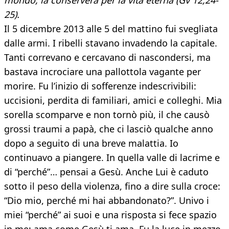
mondo, la conserverà per la vita eterna (Gv 12,24-
25).
Il 5 dicembre 2013 alle 5 del mattino fui svegliata
dalle armi. I ribelli stavano invadendo la capitale.
Tanti correvano e cercavano di nascondersi, ma
bastava incrociare una pallottola vagante per
morire. Fu l’inizio di sofferenze indescrivibili:
uccisioni, perdita di familiari, amici e colleghi. Mia
sorella scomparve e non tornò più, il che causò
grossi traumi a papà, che ci lasciò qualche anno
dopo a seguito di una breve malattia. Io
continuavo a piangere. In quella valle di lacrime e
di “perché”… pensai a Gesù. Anche Lui è caduto
sotto il peso della violenza, fino a dire sulla croce:
“Dio mio, perché mi hai abbandonato?”. Univo i
miei “perché” ai suoi e una risposta si fece spazio