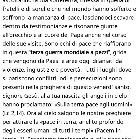
ascoltando la tua sofferenza, riflessa in quella di
fratelli e di sorelle che nel mondo hanno sofferto e
soffrono la mancanza di pace, lasciandoci scavare
dentro da testimonianze e risonanze giunte
all’orecchio e al cuore del Papa anche nel corso
delle sue visite. Sono echi di pace che riaffiorano
in questa “
terza guerra mondiale a pezzi
”, grida
che vengono da Paesi e aree oggi dilaniati da
violenze, ingiustizie e povertà. Tutti i luoghi dove
si patiscono conflitti, odi e persecuzioni sono
presenti nella preghiera di questo venerdì santo.
Signore Gesù, alla tua nascita gli angeli in cielo
hanno proclamato: «Sulla terra pace agli uomini»
(Lc 2,14). Ora al cielo salgono le nostre preghiere
per attirare la «pace in terra, anelito profondo
degli esseri umani di tutti i tempi» (Pacem in