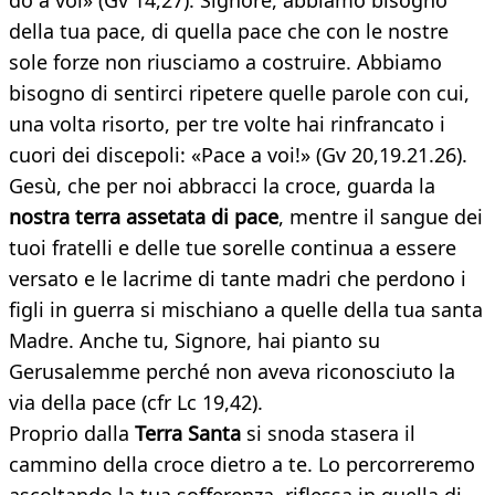
do a voi» (Gv 14,27). Signore, abbiamo bisogno
della tua pace, di quella pace che con le nostre
sole forze non riusciamo a costruire. Abbiamo
bisogno di sentirci ripetere quelle parole con cui,
una volta risorto, per tre volte hai rinfrancato i
cuori dei discepoli: «Pace a voi!» (Gv 20,19.21.26).
Gesù, che per noi abbracci la croce, guarda la
nostra terra assetata di pace
, mentre il sangue dei
tuoi fratelli e delle tue sorelle continua a essere
versato e le lacrime di tante madri che perdono i
figli in guerra si mischiano a quelle della tua santa
Madre. Anche tu, Signore, hai pianto su
Gerusalemme perché non aveva riconosciuto la
via della pace (cfr Lc 19,42).
Proprio dalla
Terra Santa
si snoda stasera il
cammino della croce dietro a te. Lo percorreremo