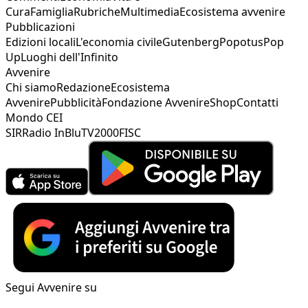
Cura
Famiglia
Rubriche
Multimedia
Ecosistema avvenire
Pubblicazioni
Edizioni locali
L'economia civile
Gutenberg
Popotus
Pop
Up
Luoghi dell'Infinito
Avvenire
Chi siamo
Redazione
Ecosistema
Avvenire
Pubblicità
Fondazione Avvenire
Shop
Contatti
Mondo CEI
SIR
Radio InBlu
TV2000
FISC
Segui Avvenire su