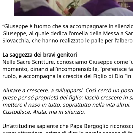
“Giuseppe è l’uomo che sa accompagnare in silenzio”
Giuseppe, al quale dedica l’omelia della Messa a San
Slovacchia, che hanno realizzato le palle per l’albero
La saggezza dei bravi genitori
Nelle Sacre Scritture, conosciamo Giuseppe come “u
momento, dinanzi all’incomprensibile, “preferisce far
ruolo, e accompagna la crescita del Figlio di Dio “in
Aiutare a crescere, a svilupparsi. Così cercò un posto 
prese per sé proprietà del figlio: lasciò crescere in
mettere il naso in tutto, soprattutto nella vita altrui
Custodisce. Aiuta, ma in silenzio.
Un’attitudine sapiente che Papa Bergoglio riconosce 
saper attendere, prima di dire la parola capace di far