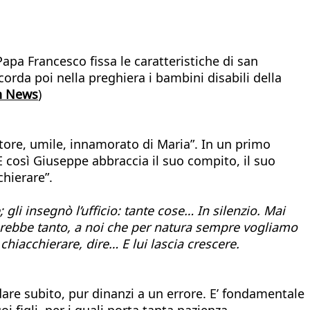
apa Francesco fissa le caratteristiche di san
orda poi nella preghiera i bambini disabili della
n News
)
ore, umile, innamorato di Maria”. In un primo
 E così Giuseppe abbraccia il suo compito, il suo
chierare”.
 gli insegnò l’ufficio: tante cose… In silenzio. Mai
iuterebbe tanto, a noi che per natura sempre vogliamo
 chiacchierare, dire… E lui lascia crescere.
dare subito, pur dinanzi a un errore. E’ fondamentale
i figli, per i quali porta tanta pazienza.