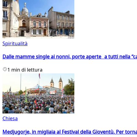
Spiritualità
Dalle mamme single ai nonni, porte aperte a tutti nella “cas
1 min di lettura
Chiesa
Medjugorje, in migliaia al Festival della Gioventù. Per torn