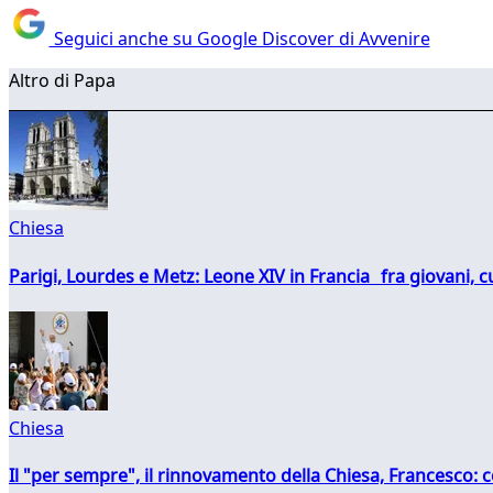
Seguici anche su Google Discover di Avvenire
Altro di Papa
Chiesa
Parigi, Lourdes e Metz: Leone XIV in Francia fra giovani, 
Chiesa
Il "per sempre", il rinnovamento della Chiesa, Francesco: co