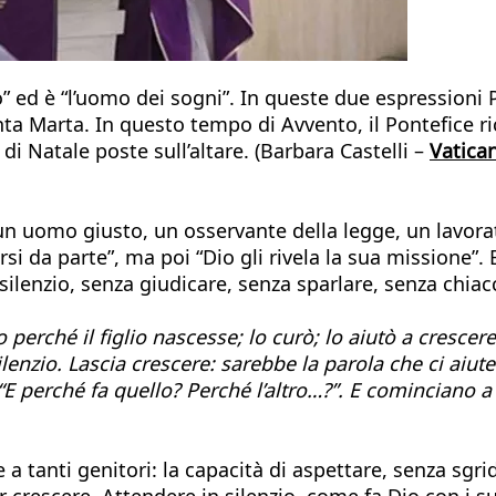
 ed è “l’uomo dei sogni”. In queste due espressioni P
ta Marta. In questo tempo di Avvento, il Pontefice ric
 di Natale poste sull’altare. (Barbara Castelli –
Vatica
n uomo giusto, un osservante della legge, un lavorat
si da parte”, ma poi “Dio gli rivela la sua missione”.
 silenzio, senza giudicare, senza sparlare, senza chiac
perché il figlio nascesse; lo curò; lo aiutò a crescere;
 silenzio. Lascia crescere: sarebbe la parola che ci a
. “E perché fa quello? Perché l’altro…?”. E cominciano a
a tanti genitori: la capacità di aspettare, senza sgri
 crescere. Attendere in silenzio, come fa Dio con i suo