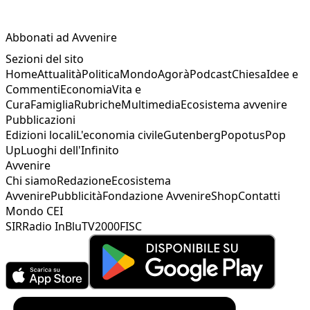
Abbonati ad Avvenire
Sezioni del sito
Home
Attualità
Politica
Mondo
Agorà
Podcast
Chiesa
Idee e
Commenti
Economia
Vita e
Cura
Famiglia
Rubriche
Multimedia
Ecosistema avvenire
Pubblicazioni
Edizioni locali
L'economia civile
Gutenberg
Popotus
Pop
Up
Luoghi dell'Infinito
Avvenire
Chi siamo
Redazione
Ecosistema
Avvenire
Pubblicità
Fondazione Avvenire
Shop
Contatti
Mondo CEI
SIR
Radio InBlu
TV2000
FISC