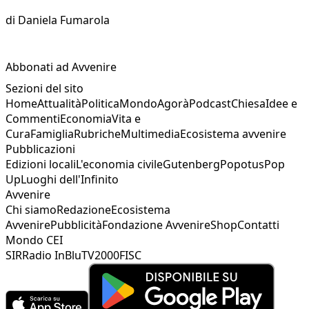
di
Daniela Fumarola
Abbonati ad Avvenire
Sezioni del sito
Home
Attualità
Politica
Mondo
Agorà
Podcast
Chiesa
Idee e
Commenti
Economia
Vita e
Cura
Famiglia
Rubriche
Multimedia
Ecosistema avvenire
Pubblicazioni
Edizioni locali
L'economia civile
Gutenberg
Popotus
Pop
Up
Luoghi dell'Infinito
Avvenire
Chi siamo
Redazione
Ecosistema
Avvenire
Pubblicità
Fondazione Avvenire
Shop
Contatti
Mondo CEI
SIR
Radio InBlu
TV2000
FISC