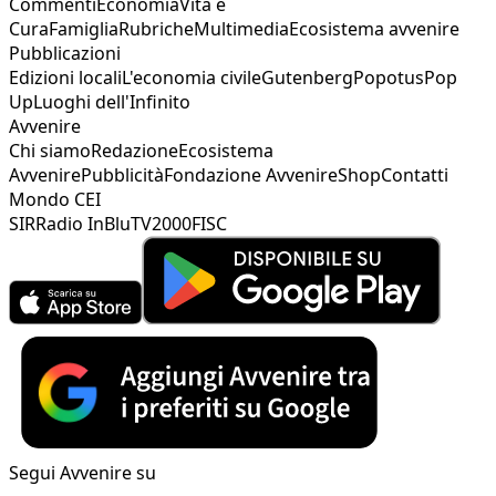
Commenti
Economia
Vita e
Cura
Famiglia
Rubriche
Multimedia
Ecosistema avvenire
Pubblicazioni
Edizioni locali
L'economia civile
Gutenberg
Popotus
Pop
Up
Luoghi dell'Infinito
Avvenire
Chi siamo
Redazione
Ecosistema
Avvenire
Pubblicità
Fondazione Avvenire
Shop
Contatti
Mondo CEI
SIR
Radio InBlu
TV2000
FISC
Segui Avvenire su