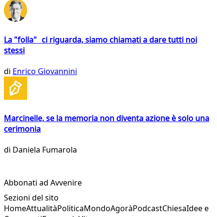
La "folla" ci riguarda, siamo chiamati a dare tutti noi
stessi
di
Enrico Giovannini
Marcinelle, se la memoria non diventa azione è solo una
cerimonia
di
Daniela Fumarola
Abbonati ad Avvenire
Sezioni del sito
Home
Attualità
Politica
Mondo
Agorà
Podcast
Chiesa
Idee e