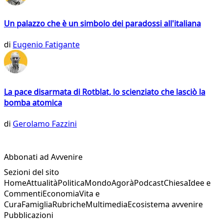
Un palazzo che è un simbolo dei paradossi all'italiana
di
Eugenio Fatigante
La pace disarmata di Rotblat, lo scienziato che lasciò la
bomba atomica
di
Gerolamo Fazzini
Abbonati ad Avvenire
Sezioni del sito
Home
Attualità
Politica
Mondo
Agorà
Podcast
Chiesa
Idee e
Commenti
Economia
Vita e
Cura
Famiglia
Rubriche
Multimedia
Ecosistema avvenire
Pubblicazioni