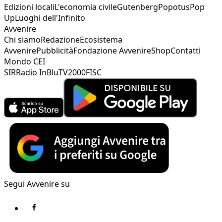
Edizioni locali
L'economia civile
Gutenberg
Popotus
Pop
Up
Luoghi dell'Infinito
Avvenire
Chi siamo
Redazione
Ecosistema
Avvenire
Pubblicità
Fondazione Avvenire
Shop
Contatti
Mondo CEI
SIR
Radio InBlu
TV2000
FISC
Segui Avvenire su