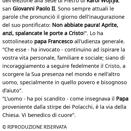
dell'elezione alla Sede di Pietro di
Karol Wojtya
,
san
Giovanni Paolo II
. Sono sempre attuali le
parole che pronunciò il giorno dell'inaugurazione
del suo pontificato:
Non abbiate paura! Aprite,
anzi, spalancate le porte a Cristo
!". Lo ha
sottolineato
papa Francesco
all'udienza generale.
"Che esse - ha invocato - continuino ad ispirare la
vostra vita personale, familiare e sociale; siano di
incoraggiamento a seguire fedelmente il Cristo, a
scorgere la Sua presenza nel mondo e nell'altro
uomo, specialmente in quello povero e bisognoso
d'aiuto".
"L'uomo - ha poi scandito - come insegnava il
Papa
proveniente dalla stirpe dei Polacchi, è la via della
Chiesa. Vi benedico di cuore".
© RIPRODUZIONE RISERVATA