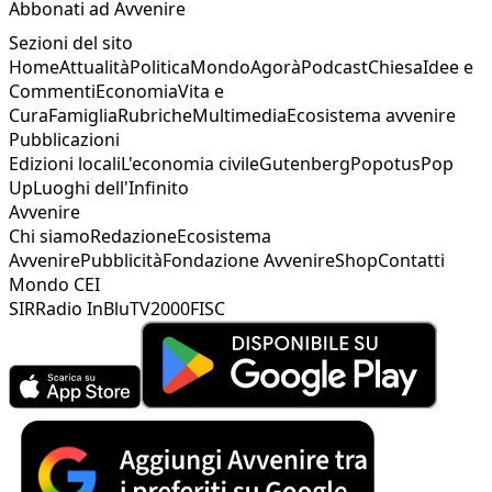
Abbonati ad Avvenire
Sezioni del sito
Home
Attualità
Politica
Mondo
Agorà
Podcast
Chiesa
Idee e
Commenti
Economia
Vita e
Cura
Famiglia
Rubriche
Multimedia
Ecosistema avvenire
Pubblicazioni
Edizioni locali
L'economia civile
Gutenberg
Popotus
Pop
Up
Luoghi dell'Infinito
Avvenire
Chi siamo
Redazione
Ecosistema
Avvenire
Pubblicità
Fondazione Avvenire
Shop
Contatti
Mondo CEI
SIR
Radio InBlu
TV2000
FISC