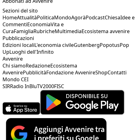
Abbonati ad Avvenire
Sezioni del sito
Home
Attualità
Politica
Mondo
Agorà
Podcast
Chiesa
Idee e
Commenti
Economia
Vita e
Cura
Famiglia
Rubriche
Multimedia
Ecosistema avvenire
Pubblicazioni
Edizioni locali
L'economia civile
Gutenberg
Popotus
Pop
Up
Luoghi dell'Infinito
Avvenire
Chi siamo
Redazione
Ecosistema
Avvenire
Pubblicità
Fondazione Avvenire
Shop
Contatti
Mondo CEI
SIR
Radio InBlu
TV2000
FISC