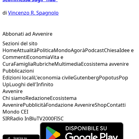
di
Vincenzo R. Spagnolo
Abbonati ad Avvenire
Sezioni del sito
Home
Attualità
Politica
Mondo
Agorà
Podcast
Chiesa
Idee e
Commenti
Economia
Vita e
Cura
Famiglia
Rubriche
Multimedia
Ecosistema avvenire
Pubblicazioni
Edizioni locali
L'economia civile
Gutenberg
Popotus
Pop
Up
Luoghi dell'Infinito
Avvenire
Chi siamo
Redazione
Ecosistema
Avvenire
Pubblicità
Fondazione Avvenire
Shop
Contatti
Mondo CEI
SIR
Radio InBlu
TV2000
FISC