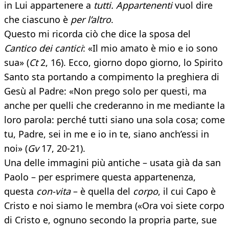
in Lui appartenere a
tutti. Appartenenti
vuol dire
che ciascuno è
per l’altro
.
Questo mi ricorda ciò che dice la sposa del
Cantico dei cantici
: «Il mio amato è mio e io sono
sua» (
Ct
2, 16). Ecco, giorno dopo giorno, lo Spirito
Santo sta portando a compimento la preghiera di
Gesù al Padre: «Non prego solo per questi, ma
anche per quelli che crederanno in me mediante la
loro parola: perché tutti siano una sola cosa; come
tu, Padre, sei in me e io in te, siano anch’essi in
noi» (
Gv
17, 20-21).
Una delle immagini più antiche – usata già da san
Paolo – per esprimere questa appartenenza,
questa
con-vita
– è quella del
corpo
, il cui Capo è
Cristo e noi siamo le membra («Ora voi siete corpo
di Cristo e, ognuno secondo la propria parte, sue