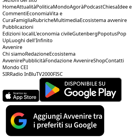
Home
Attualità
Politica
Mondo
Agorà
Podcast
Chiesa
Idee e
Commenti
Economia
Vita e
Cura
Famiglia
Rubriche
Multimedia
Ecosistema avvenire
Pubblicazioni
Edizioni locali
L'economia civile
Gutenberg
Popotus
Pop
Up
Luoghi dell'Infinito
Avvenire
Chi siamo
Redazione
Ecosistema
Avvenire
Pubblicità
Fondazione Avvenire
Shop
Contatti
Mondo CEI
SIR
Radio InBlu
TV2000
FISC