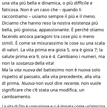
una vita più bella e dinamica, o più difficile e
faticosa. Non è un caso che – quando li
raccontiamo – usiamo sempre il più e il meno.
Diciamo che hanno reso la nostra esistenza più
bella, più gioiosa, appassionante. È perché stiamo
facendo ancora paragoni tra cose più o meno
simili. È come se misurassimo le cose su una scala
di valori. La vita prima era gioia 5, ora è gioia 7; la
salute prima era 9, ora è 4. Cambiano i numeri, ma
non la
sostanza
della vita!
Ma la
vita nuova
del battesimo non è nuova solo
rispetto al passato, alla vita precedente, alla vita
di prima.
Nuova
non vuol dire
recente
, non vuole
significare che c’è stata una modifica, un
cambiamento.
La vita di Dio è comunione e ci è donata come un’amicizia