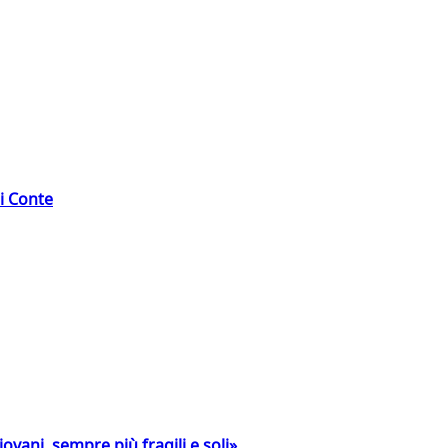
di Conte
ovani, sempre più fragili e soli»