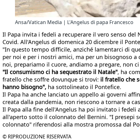
Ansa/Vatican Media | L'Angelus di papa Francesco
Il Papa invita i fedeli a recuperare il vero senso de
Covid. All'Angelus di domenica 20 dicembre il Pontef
"In questo tempo difficile, anziché lamentarci di q
per noi e per i nostri amici, ma per un bisognoso a 
noi, prepariamo il cuore, andiamo a pregare, non ci
"Il consumismo ci ha sequestrato il Natale"
, ha com
fratello che soffre dovunque si trovi:
il fratello che
hanno bisogno",
ha sottolineato il Pontefice.
Il Papa ha anche lanciato un appello ai governi affi
creata dalla pandemia, non riescono a tornare a cas
Il Papa alla fine dell'Angelus ha poi invitato i fedel
all'aperto sotto il colonnato del Bernini. "I presepi
colonnato" riferendosi alla mostra promossa dal Pon
© RIPRODUZIONE RISERVATA