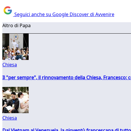
Seguici anche su Google Discover di Avvenire
Altro di Papa
Chiesa
Il "per sempre", il rinnovamento della Chiesa, Francesco: co
Chiesa
Dal Vietnam al Venezuela, la gioventù francescana di tutto