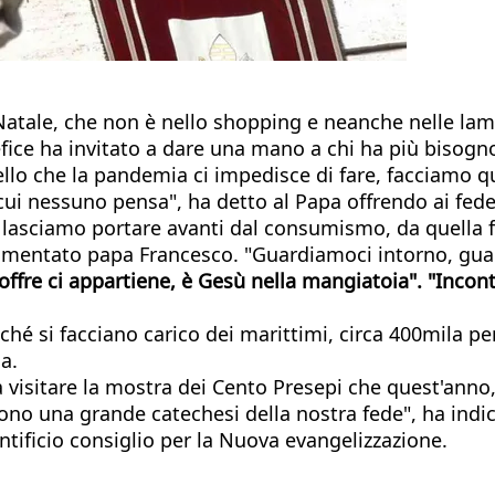
l Natale, che non è nello shopping e neanche nelle lame
ice ha invitato a dare una mano a chi ha più bisogno 
uello che la pandemia ci impedisce di fare, facciamo 
cui nessuno pensa", ha detto al Papa offrendo ai fedel
 lasciamo portare avanti dal consumismo, da quella fr
mentato papa Francesco. "Guardiamoci intorno, guard
 soffre ci appartiene, è Gesù nella mangiatoia". "Inc
nché si facciano carico dei marittimi, circa 400mila 
a.
i a visitare la mostra dei Cento Presepi che quest'anno,
 sono una grande catechesi della nostra fede", ha indic
tificio consiglio per la Nuova evangelizzazione.