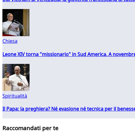
Chiesa
Leone XIV torna "missionario" in Sud America. A novembre
Spiritualità
Il Papa: la preghiera? Né evasione né tecnica per il ben
Raccomandati per te