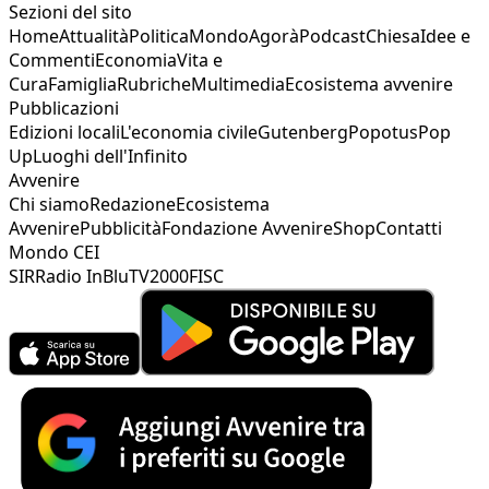
Sezioni del sito
Home
Attualità
Politica
Mondo
Agorà
Podcast
Chiesa
Idee e
Commenti
Economia
Vita e
Cura
Famiglia
Rubriche
Multimedia
Ecosistema avvenire
Pubblicazioni
Edizioni locali
L'economia civile
Gutenberg
Popotus
Pop
Up
Luoghi dell'Infinito
Avvenire
Chi siamo
Redazione
Ecosistema
Avvenire
Pubblicità
Fondazione Avvenire
Shop
Contatti
Mondo CEI
SIR
Radio InBlu
TV2000
FISC