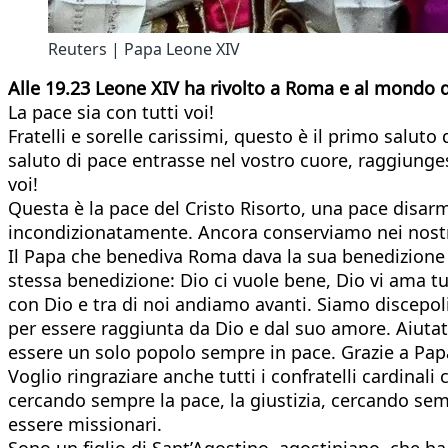
Reuters | Papa Leone XIV
Alle 19.23 Leone XIV ha rivolto a Roma e al mondo d
La pace sia con tutti voi!
Fratelli e sorelle carissimi, questo è il primo saluto
saluto di pace entrasse nel vostro cuore, raggiungess
voi!
Questa è la pace del Cristo Risorto, una pace disar
incondizionatamente. Ancora conserviamo nei nost
Il Papa che benediva Roma dava la sua benedizione 
stessa benedizione: Dio ci vuole bene, Dio vi ama tu
con Dio e tra di noi andiamo avanti. Siamo discepoli
per essere raggiunta da Dio e dal suo amore. Aiutateci
essere un solo popolo sempre in pace. Grazie a Pap
Voglio ringraziare anche tutti i confratelli cardin
cercando sempre la pace, la giustizia, cercando sem
essere missionari.
Sono un figlio di Sant’Agostino, agostiniano, che h