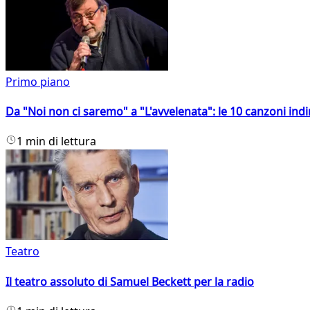
Primo piano
Da "Noi non ci saremo" a "L'avvelenata": le 10 canzoni indi
1 min di lettura
Teatro
Il teatro assoluto di Samuel Beckett per la radio