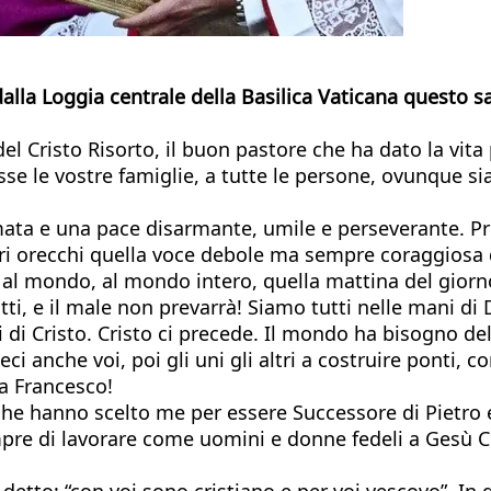
alla Loggia centrale della Basilica Vaticana questo s
 del Cristo Risorto, il buon pastore che ha dato la vita
e le vostre famiglie, a tutte le persone, ovunque siano
mata e una pace disarmante, umile e perseverante. Pr
ri orecchi quella voce debole ma sempre coraggiosa
al mondo, al mondo intero, quella mattina del giorno
tti, e il male non prevarrà! Siamo tutti nelle mani d
 di Cristo. Cristo ci precede. Il mondo ha bisogno del
 anche voi, poi gli uni gli altri a costruire ponti, co
a Francesco!
ali che hanno scelto me per essere Successore di Piet
pre di lavorare come uomini e donne fedeli a Gesù Cr
a detto: “con voi sono cristiano e per voi vescovo”. 