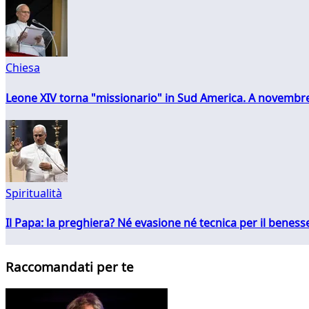
Chiesa
Leone XIV torna "missionario" in Sud America. A novembre
Spiritualità
Il Papa: la preghiera? Né evasione né tecnica per il ben
Raccomandati per te