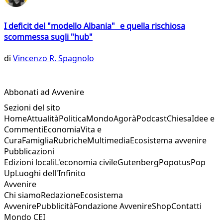
I deficit del "modello Albania" e quella rischiosa
scommessa sugli "hub"
di
Vincenzo R. Spagnolo
Abbonati ad Avvenire
Sezioni del sito
Home
Attualità
Politica
Mondo
Agorà
Podcast
Chiesa
Idee e
Commenti
Economia
Vita e
Cura
Famiglia
Rubriche
Multimedia
Ecosistema avvenire
Pubblicazioni
Edizioni locali
L'economia civile
Gutenberg
Popotus
Pop
Up
Luoghi dell'Infinito
Avvenire
Chi siamo
Redazione
Ecosistema
Avvenire
Pubblicità
Fondazione Avvenire
Shop
Contatti
Mondo CEI