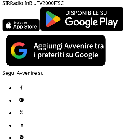
SIR
Radio InBlu
TV2000
FISC
Segui Avvenire su