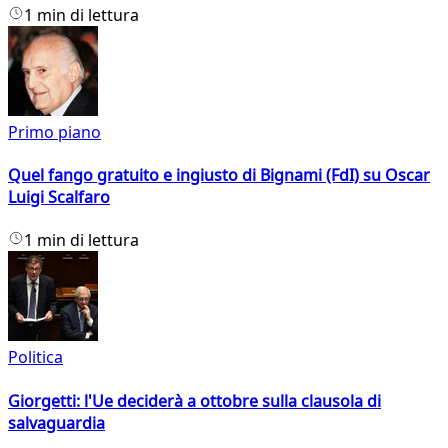
1 min di lettura
Primo piano
Quel fango gratuito e ingiusto di Bignami (FdI) su Oscar
Luigi Scalfaro
1 min di lettura
Politica
Giorgetti: l'Ue deciderà a ottobre sulla clausola di
salvaguardia