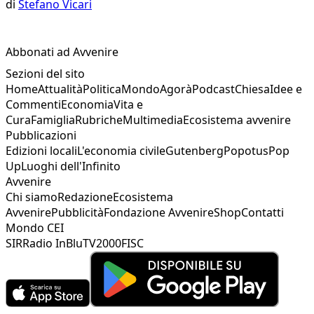
di
Stefano Vicari
Abbonati ad Avvenire
Sezioni del sito
Home
Attualità
Politica
Mondo
Agorà
Podcast
Chiesa
Idee e
Commenti
Economia
Vita e
Cura
Famiglia
Rubriche
Multimedia
Ecosistema avvenire
Pubblicazioni
Edizioni locali
L'economia civile
Gutenberg
Popotus
Pop
Up
Luoghi dell'Infinito
Avvenire
Chi siamo
Redazione
Ecosistema
Avvenire
Pubblicità
Fondazione Avvenire
Shop
Contatti
Mondo CEI
SIR
Radio InBlu
TV2000
FISC