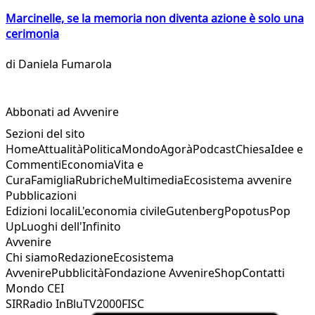
Marcinelle, se la memoria non diventa azione è solo una
cerimonia
di
Daniela Fumarola
Abbonati ad Avvenire
Sezioni del sito
Home
Attualità
Politica
Mondo
Agorà
Podcast
Chiesa
Idee e
Commenti
Economia
Vita e
Cura
Famiglia
Rubriche
Multimedia
Ecosistema avvenire
Pubblicazioni
Edizioni locali
L'economia civile
Gutenberg
Popotus
Pop
Up
Luoghi dell'Infinito
Avvenire
Chi siamo
Redazione
Ecosistema
Avvenire
Pubblicità
Fondazione Avvenire
Shop
Contatti
Mondo CEI
SIR
Radio InBlu
TV2000
FISC