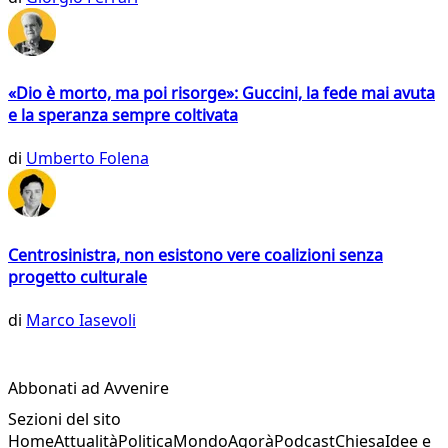
«Dio è morto, ma poi risorge»: Guccini, la fede mai avuta
e la speranza sempre coltivata
di
Umberto Folena
Centrosinistra, non esistono vere coalizioni senza
progetto culturale
di
Marco Iasevoli
Abbonati ad Avvenire
Sezioni del sito
Home
Attualità
Politica
Mondo
Agorà
Podcast
Chiesa
Idee e