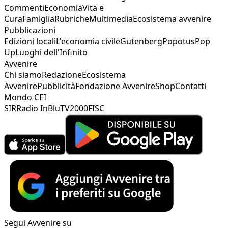
Commenti
Economia
Vita e
Cura
Famiglia
Rubriche
Multimedia
Ecosistema avvenire
Pubblicazioni
Edizioni locali
L'economia civile
Gutenberg
Popotus
Pop
Up
Luoghi dell'Infinito
Avvenire
Chi siamo
Redazione
Ecosistema
Avvenire
Pubblicità
Fondazione Avvenire
Shop
Contatti
Mondo CEI
SIR
Radio InBlu
TV2000
FISC
Segui Avvenire su