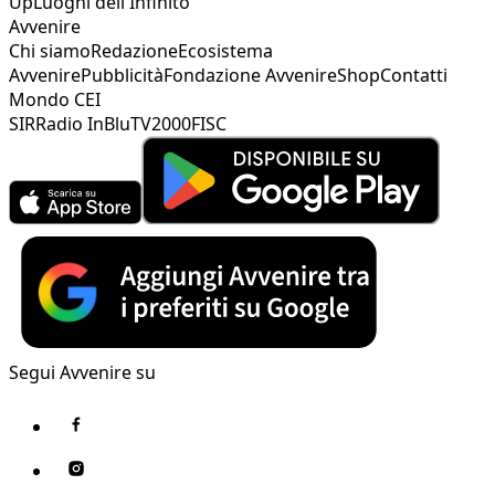
Up
Luoghi dell'Infinito
Avvenire
Chi siamo
Redazione
Ecosistema
Avvenire
Pubblicità
Fondazione Avvenire
Shop
Contatti
Mondo CEI
SIR
Radio InBlu
TV2000
FISC
Segui Avvenire su