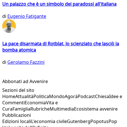
Un palazzo che è un simbolo dei paradossi all'italiana
di
Eugenio Fatigante
La pace disarmata di Rotblat, lo scienziato che lasciò la
bomba atomica
di
Gerolamo Fazzini
Abbonati ad Avvenire
Sezioni del sito
Home
Attualità
Politica
Mondo
Agorà
Podcast
Chiesa
Idee e
Commenti
Economia
Vita e
Cura
Famiglia
Rubriche
Multimedia
Ecosistema avvenire
Pubblicazioni
Edizioni locali
L'economia civile
Gutenberg
Popotus
Pop