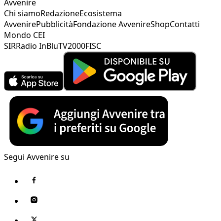
Avvenire
Chi siamo
Redazione
Ecosistema
Avvenire
Pubblicità
Fondazione Avvenire
Shop
Contatti
Mondo CEI
SIR
Radio InBlu
TV2000
FISC
Segui Avvenire su