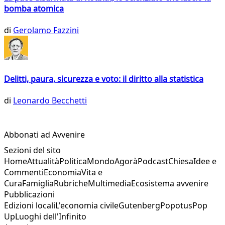
bomba atomica
di
Gerolamo Fazzini
Delitti, paura, sicurezza e voto: il diritto alla statistica
di
Leonardo Becchetti
Abbonati ad Avvenire
Sezioni del sito
Home
Attualità
Politica
Mondo
Agorà
Podcast
Chiesa
Idee e
Commenti
Economia
Vita e
Cura
Famiglia
Rubriche
Multimedia
Ecosistema avvenire
Pubblicazioni
Edizioni locali
L'economia civile
Gutenberg
Popotus
Pop
Up
Luoghi dell'Infinito