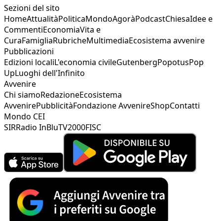
Sezioni del sito
Home
Attualità
Politica
Mondo
Agorà
Podcast
Chiesa
Idee e
Commenti
Economia
Vita e
Cura
Famiglia
Rubriche
Multimedia
Ecosistema avvenire
Pubblicazioni
Edizioni locali
L'economia civile
Gutenberg
Popotus
Pop
Up
Luoghi dell'Infinito
Avvenire
Chi siamo
Redazione
Ecosistema
Avvenire
Pubblicità
Fondazione Avvenire
Shop
Contatti
Mondo CEI
SIR
Radio InBlu
TV2000
FISC