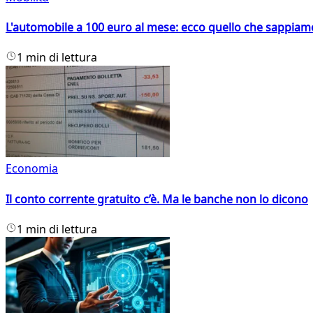
L'automobile a 100 euro al mese: ecco quello che sappiam
1 min di lettura
Economia
Il conto corrente gratuito c’è. Ma le banche non lo dicono
1 min di lettura