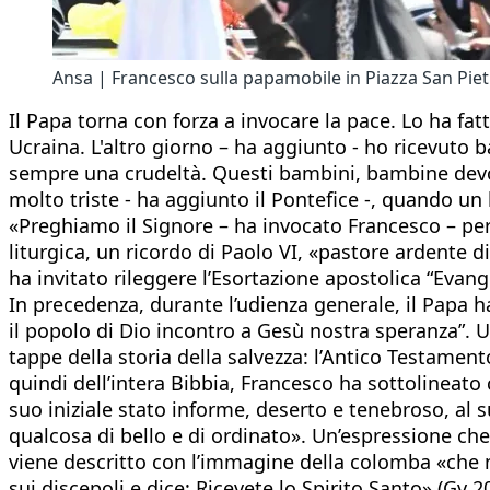
Ansa | Francesco sulla papamobile in Piazza San Pie
Il Papa torna con forza a invocare la pace. Lo ha fa
Ucraina. L'altro giorno – ha aggiunto - ho ricevuto
sempre una crudeltà. Questi bambini, bambine devon
molto triste - ha aggiunto il Pontefice -, quando un b
«Preghiamo il Signore – ha invocato Francesco – perc
liturgica, un ricordo di Paolo VI, «pastore ardente 
ha invitato rileggere l’Esortazione apostolica “Evang
In precedenza, durante l’udienza generale, il Papa h
il popolo di Dio incontro a Gesù nostra speranza”. U
tappe della storia della salvezza: l’Antico Testament
quindi dell’intera Bibbia, Francesco ha sottolineato
suo iniziale stato informe, deserto e tenebroso, al 
qualcosa di bello e di ordinato». Un’espressione ch
viene descritto con l’immagine della colomba «che n
sui discepoli e dice: Ricevete lo Spirito Santo» (Gv 2