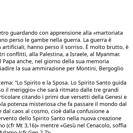
 Pietro guardando con apprensione alla «martoriata
nno perso le gambe nella guerra. La guerra è
ificiali, hanno perso il sorriso. È molto brutto, è
 conflitti, alla Palestina, a Israele, al Myanmar.
Dal Papa anche, nel giorno della sua memoria
 riadire la sua ammirazione per Montini, Bergoglio
ema: “Lo Spirito e la Sposa. Lo Spirito Santo guida
o il meriggio» che sarà ritmato dalle tre grandi
ticolare citando i primi due versetti della Genesi e
 «la potenza misteriosa che fa passare il mondo dal
e dal caos al cosmo, cioè dalla confusione a
ervento dello Spirito Santo nella nuova creazione
o (cfr Mt 3,16)» mentre «Gesù nel Cenacolo, soffia
u Adamo (cfr Gen 2,7)».