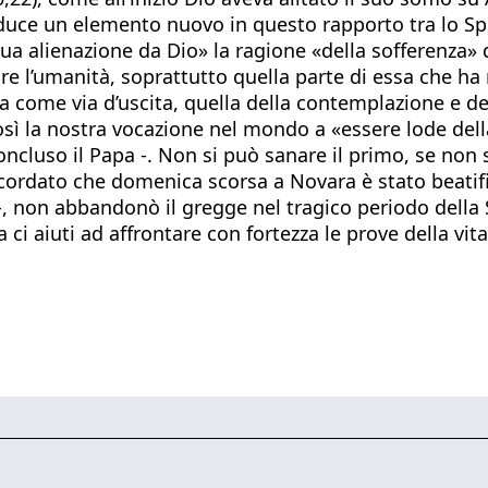
oduce un elemento nuovo in questo rapporto tra lo Spi
sua alienazione da Dio» la ragione «della sofferenza»
fare l’umanità, soprattutto quella parte di essa che h
a come via d’uscita, quella della contemplazione e dell
ì la nostra vocazione nel mondo a «essere lode della 
oncluso il Papa -. Non si può sanare il primo, se non 
ricordato che domenica scorsa a Novara è stato beati
e -, non abbandonò il gregge nel tragico periodo dell
ci aiuti ad affrontare con fortezza le prove della vita