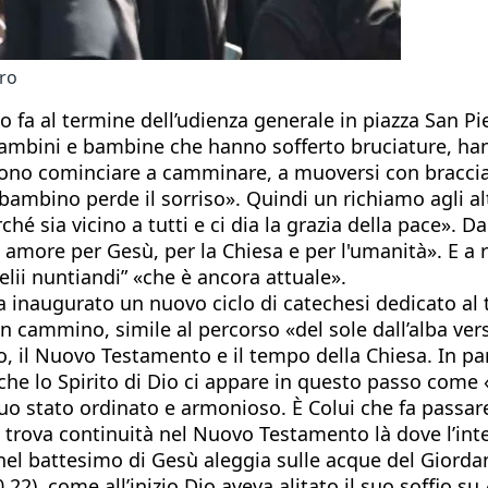
tro
tto fa al termine dell’udienza generale in piazza San
 bambini e bambine che hanno sofferto bruciature, ha
o cominciare a camminare, a muoversi con braccia art
ambino perde il sorriso». Quindi un richiamo agli altri
hé sia vicino a tutti e ci dia la grazia della pace». 
di amore per Gesù, per la Chiesa e per l'umanità». E a
elii nuntiandi” «che è ancora attuale».
a inaugurato un nuovo ciclo di catechesi dedicato al t
n cammino, simile al percorso «del sole dall’alba vers
o, il Nuovo Testamento e il tempo della Chiesa. In par
 che lo Spirito di Dio ci appare in questo passo come
suo stato ordinato e armonioso. È Colui che fa passar
e trova continuità nel Nuovo Testamento là dove l’int
el battesimo di Gesù aleggia sulle acque del Giordan
0,22), come all’inizio Dio aveva alitato il suo soffio s