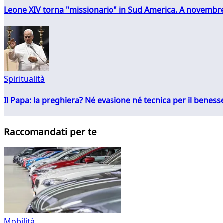
Leone XIV torna "missionario" in Sud America. A novembre
Spiritualità
Il Papa: la preghiera? Né evasione né tecnica per il ben
Raccomandati per te
Mobilità