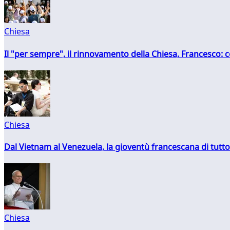
Chiesa
Il "per sempre", il rinnovamento della Chiesa, Francesco: co
Chiesa
Dal Vietnam al Venezuela, la gioventù francescana di tutto
Chiesa