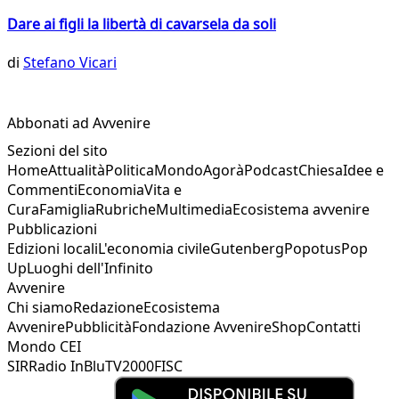
Dare ai figli la libertà di cavarsela da soli
di
Stefano Vicari
Abbonati ad Avvenire
Sezioni del sito
Home
Attualità
Politica
Mondo
Agorà
Podcast
Chiesa
Idee e
Commenti
Economia
Vita e
Cura
Famiglia
Rubriche
Multimedia
Ecosistema avvenire
Pubblicazioni
Edizioni locali
L'economia civile
Gutenberg
Popotus
Pop
Up
Luoghi dell'Infinito
Avvenire
Chi siamo
Redazione
Ecosistema
Avvenire
Pubblicità
Fondazione Avvenire
Shop
Contatti
Mondo CEI
SIR
Radio InBlu
TV2000
FISC