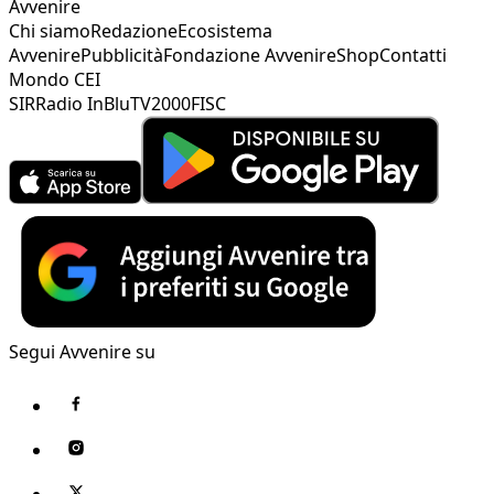
Avvenire
Chi siamo
Redazione
Ecosistema
Avvenire
Pubblicità
Fondazione Avvenire
Shop
Contatti
Mondo CEI
SIR
Radio InBlu
TV2000
FISC
Segui Avvenire su