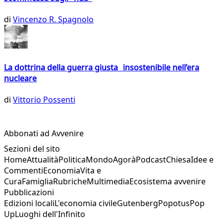
di
Vincenzo R. Spagnolo
La dottrina della guerra giusta insostenibile nell’era
nucleare
di
Vittorio Possenti
Abbonati ad Avvenire
Sezioni del sito
Home
Attualità
Politica
Mondo
Agorà
Podcast
Chiesa
Idee e
Commenti
Economia
Vita e
Cura
Famiglia
Rubriche
Multimedia
Ecosistema avvenire
Pubblicazioni
Edizioni locali
L'economia civile
Gutenberg
Popotus
Pop
Up
Luoghi dell'Infinito