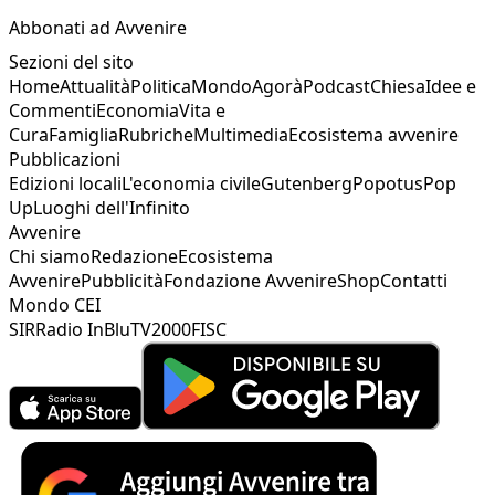
Abbonati ad Avvenire
Sezioni del sito
Home
Attualità
Politica
Mondo
Agorà
Podcast
Chiesa
Idee e
Commenti
Economia
Vita e
Cura
Famiglia
Rubriche
Multimedia
Ecosistema avvenire
Pubblicazioni
Edizioni locali
L'economia civile
Gutenberg
Popotus
Pop
Up
Luoghi dell'Infinito
Avvenire
Chi siamo
Redazione
Ecosistema
Avvenire
Pubblicità
Fondazione Avvenire
Shop
Contatti
Mondo CEI
SIR
Radio InBlu
TV2000
FISC