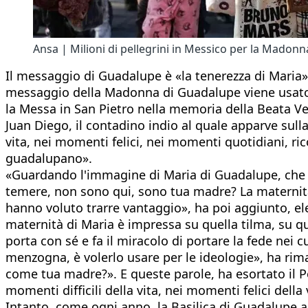
Ansa | Milioni di pellegrini in Messico per la Madon
Il messaggio di Guadalupe è «la tenerezza di Maria» 
messaggio della Madonna di Guadalupe viene usato da
la Messa in San Pietro nella memoria della Beata Ve
Juan Diego, il contadino indio al quale apparve sull
vita, nei momenti felici, nei momenti quotidiani, ri
guadalupano».
«Guardando l'immagine di Maria di Guadalupe, che a
temere, non sono qui, sono tua madre? La maternità 
hanno voluto trarre vantaggio», ha poi aggiunto, el
maternità di Maria è impressa su quella tilma, su qu
porta con sé e fa il miracolo di portare la fede nei c
menzogna, è volerlo usare per le ideologie», ha rima
come tua madre?». E queste parole, ha esortato il Po
momenti difficili della vita, nei momenti felici dell
Intanto, come ogni anno, la Basilica di Guadalupe a 