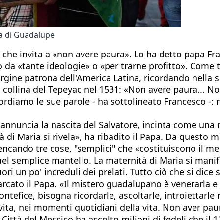
na di Guadalupe
che invita a «non avere paura». Lo ha detto papa Fran
 «tante ideologie» o «per trarne profitto». Come tra
rgine patrona dell'America Latina, ricordando nella 
a collina del Tepeyac nel 1531: «Non avere paura... No
cordiamo le sue parole - ha sottolineato Francesco -:
nnuncia la nascita del Salvatore, incinta come una m
di Maria si rivela», ha ribadito il Papa. Da questo 
encando tre cose, "semplici" che «costituiscono il me
el semplice mantello. La maternità di Maria si manifes
uori un po' increduli dei prelati. Tutto ciò che si dice
rcato il Papa. «Il mistero guadalupano è venerarla e 
ntefice, bisogna ricordarle, ascoltarle, introiettarle
a vita, nei momenti quotidiani della vita. Non aver pa
Città del Messico ha accolto milioni di fedeli che il 