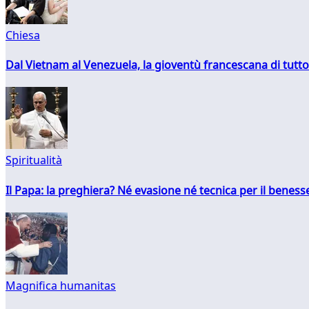
Chiesa
Dal Vietnam al Venezuela, la gioventù francescana di tutto
Spiritualità
Il Papa: la preghiera? Né evasione né tecnica per il ben
Magnifica humanitas