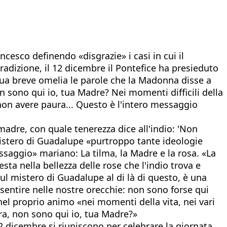
cesco definendo «disgrazie» i casi in cui il
dizione, il 12 dicembre il Pontefice ha presieduto
sua breve omelia le parole che la Madonna disse a
n sono qui io, tua Madre? Nei momenti difficili della
 non avere paura... Questo è l'intero messaggio
adre, con quale tenerezza dice all'indio: 'Non
mistero di Guadalupe «purtroppo tante ideologie
ssaggio» mariano: La tilma, la Madre e la rosa. «La
ta nella bellezza delle rose che l'indio trova e
 sul mistero di Guadalupe al di là di questo, è una
sentire nelle nostre orecchie: non sono forse qui
 nel proprio animo «nei momenti della vita, nei vari
ura, non sono qui io, tua Madre?»
12 dicembre si riuniscono per celebrare la giornata