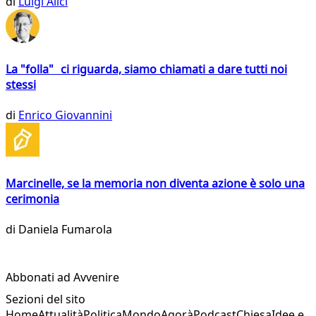
di
Luigi Alici
La "folla" ci riguarda, siamo chiamati a dare tutti noi
stessi
di
Enrico Giovannini
Marcinelle, se la memoria non diventa azione è solo una
cerimonia
di
Daniela Fumarola
Abbonati ad Avvenire
Sezioni del sito
Home
Attualità
Politica
Mondo
Agorà
Podcast
Chiesa
Idee e