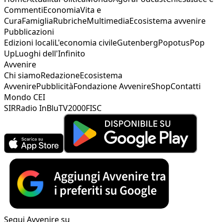
Commenti
Economia
Vita e
Cura
Famiglia
Rubriche
Multimedia
Ecosistema avvenire
Pubblicazioni
Edizioni locali
L'economia civile
Gutenberg
Popotus
Pop
Up
Luoghi dell'Infinito
Avvenire
Chi siamo
Redazione
Ecosistema
Avvenire
Pubblicità
Fondazione Avvenire
Shop
Contatti
Mondo CEI
SIR
Radio InBlu
TV2000
FISC
Segui Avvenire su