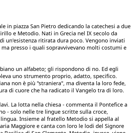
rale in piazza San Pietro dedicando la catechesi a due
Cirillo e Metodio. Nati in Grecia nel IX secolo da
 di un'esistenza ritirata dura poco. Vengono inviati
, ma presso i quali sopravvivevano molti costumi e
biano un alfabeto; gli rispondono di no. Ed egli
voleva uno strumento proprio, adatto, specifico.
tiana non è più "straniera", ma diventa la loro fede,
a di cuore che ha radicato il Vangelo tra di loro.
Slavi. La lotta nella chiesa - commenta il Pontefice a
 - solo nelle tre lingue scritte sulla croce,
a lingua. Insieme al fratello Metodio si appella al
a Maria Maggiore e canta con loro le lodi del Signore
la Basilica di San Clemente. Metodio, invece, viene