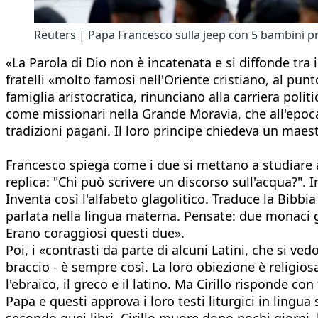
Reuters | Papa Francesco sulla jeep con 5 bambini p
«La Parola di Dio non è incatenata e si diffonde tra 
fratelli «molto famosi nell'Oriente cristiano, al punto
famiglia aristocratica, rinunciano alla carriera polit
come missionari nella Grande Moravia, che all'epoca
tradizioni pagani. Il loro principe chiedeva un maest
Francesco spiega come i due si mettano a studiare a 
replica: "Chi può scrivere un discorso sull'acqua?". 
Inventa così l'alfabeto glagolitico. Traduce la Bibbia 
parlata nella lingua materna. Pensate: due monaci gr
Erano coraggiosi questi due».
Poi, i «contrasti da parte di alcuni Latini, che si ve
braccio - è sempre così. La loro obiezione è religios
l'ebraico, il greco e il latino. Ma Cirillo risponde c
Papa e questi approva i loro testi liturgici in lingua
secondo quei libri. Cirillo muore dopo pochi giorni,