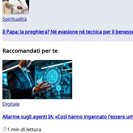
Spiritualità
Il Papa: la preghiera? Né evasione né tecnica per il ben
Raccomandati per te
Digitale
Allarme sugli agenti IA: «Così hanno ingannato l'essere 
1 min di lettura