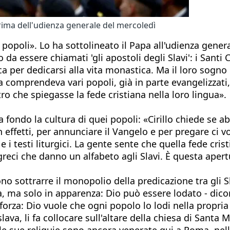
rima dell'udienza generale del mercoledì
i popoli». Lo ha sottolineato il Papa all'udienza gene
 da essere chiamati 'gli apostoli degli Slavi': i Santi 
ica per dedicarsi alla vita monastica. Ma il loro sogno
 comprendeva vari popoli, già in parte evangelizzati
ro che spiegasse la fede cristiana nella loro lingua».
fondo la cultura di quei popoli: «Cirillo chiede se ab
In effetti, per annunciare il Vangelo e per pregare ci 
e i testi liturgici. La gente sente che quella fede cris
eci che danno un alfabeto agli Slavi. È questa apertur
dono sottrarre il monopolio della predicazione tra gli 
a, ma solo in apparenza: Dio può essere lodato - dicono
on forza: Dio vuole che ogni popolo lo lodi nella propri
 slava, li fa collocare sull'altare della chiesa di Sant
 le sue reliquie sono ancora venerate qui a Roma, nel