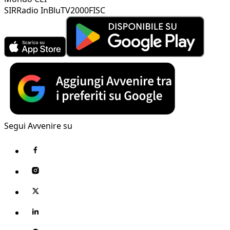
SIR
Radio InBlu
TV2000
FISC
Segui Avvenire su