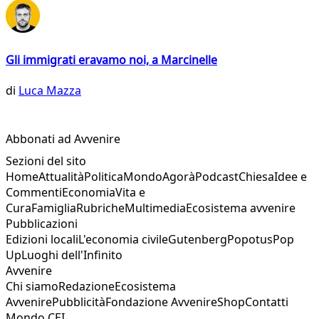
Gli immigrati eravamo noi, a Marcinelle
di
Luca Mazza
Abbonati ad Avvenire
Sezioni del sito
Home
Attualità
Politica
Mondo
Agorà
Podcast
Chiesa
Idee e
Commenti
Economia
Vita e
Cura
Famiglia
Rubriche
Multimedia
Ecosistema avvenire
Pubblicazioni
Edizioni locali
L'economia civile
Gutenberg
Popotus
Pop
Up
Luoghi dell'Infinito
Avvenire
Chi siamo
Redazione
Ecosistema
Avvenire
Pubblicità
Fondazione Avvenire
Shop
Contatti
Mondo CEI