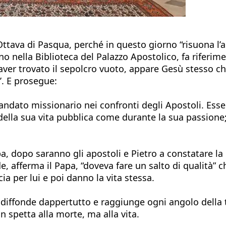
ll'Ottava di Pasqua, perché in questo giorno “risuona l
 nella Biblioteca del Palazzo Apostolico, fa riferime
aver trovato il sepolcro vuoto, appare Gesù stesso c
’. E prosegue:
mandato missionario nei confronti degli Apostoli. Es
 della sua vita pubblica come durante la sua passione
pa, dopo saranno gli apostoli e Pietro a constatare l
e, afferma il Papa, “doveva fare un salto di qualità” 
ia per lui e poi danno la vita stessa.
 diffonde dappertutto e raggiunge ogni angolo della t
n spetta alla morte, ma alla vita.