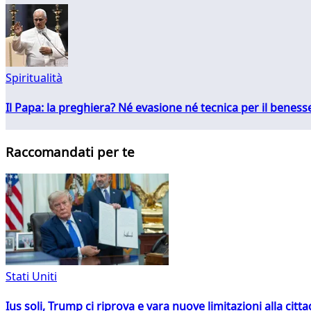
Spiritualità
Il Papa: la preghiera? Né evasione né tecnica per il ben
Raccomandati per te
Stati Uniti
Ius soli, Trump ci riprova e vara nuove limitazioni alla citt