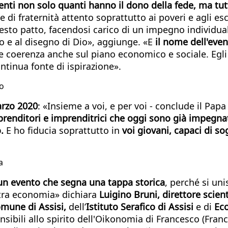
enti non solo quanti hanno il dono della fede, ma tut
e di fraternità attento soprattutto ai poveri e agli esc
esto patto, facendosi carico di un impegno individuale
 e al disegno di Dio», aggiunge. «E
il nome dell'eve
ale coerenza anche sul piano economico e sociale. Egli
tinua fonte di ispirazione».
do
arzo 2020
: «Insieme a voi, e per voi - conclude il Papa
prenditori e imprenditrici che oggi sono già impegna
o.
E ho fiducia soprattutto in
voi giovani, capaci di so
a
un evento che segna una tappa storica
, perché si un
altra economia» dichiara
Luigino Bruni,
direttore scien
mune di Assisi,
dell’
Istituto Serafico di Assisi
e di
Eco
sibili allo spirito dell'Oikonomia di Francesco (Franc