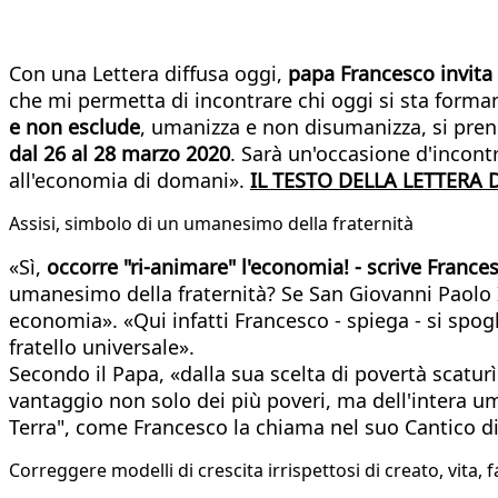
Con una Lettera diffusa oggi,
papa Francesco invita 
che mi permetta di incontrare chi oggi si sta forma
e non esclude
, umanizza e non disumanizza, si pren
dal 26 al 28 marzo 2020
. Sarà un'occasione d'incontr
all'economia di domani».
IL TESTO DELLA LETTERA 
Assisi, simbolo di un umanesimo della fraternità
«Sì,
occorre "ri-animare" l'economia! - scrive Frances
umanesimo della fraternità? Se San Giovanni Paolo I
economia». «Qui infatti Francesco - spiega - si spog
fratello universale».
Secondo il Papa, «dalla sua scelta di povertà scatu
vantaggio non solo dei più poveri, ma dell'intera um
Terra", come Francesco la chiama nel suo Cantico di
Correggere modelli di crescita irrispettosi di creato, vita, 