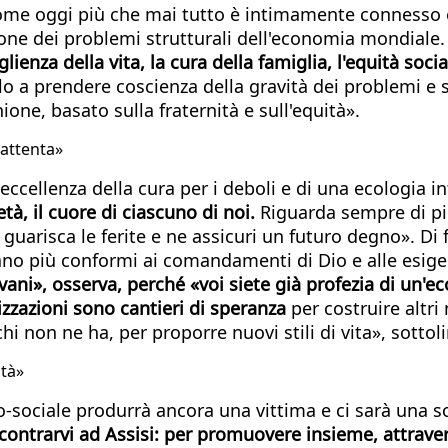
 come oggi più che mai tutto è intimamente connesso 
uzione dei problemi strutturali dell'economia mondial
lienza della vita, la cura della famiglia, l'equità social
llo a prendere coscienza della gravità dei problemi e
ne, basato sulla fraternità e sull'equità».
 attenta»
ccellenza della cura per i deboli e di una ecologia in
età, il cuore di ciascuno di noi.
Riguarda sempre di pi
uarisca le ferite e ne assicuri un futuro degno». Di
siano più conformi ai comandamenti di Dio e alle esi
vani», osserva, perché «voi siete già profezia di un'e
izzazioni sono cantieri di speranza
per costruire altri
hi non ne ha, per proporre nuovi stili di vita», sottol
ntà»
o-sociale produrrà ancora una vittima e ci sarà una so
contrarvi ad Assisi: per promuovere insieme, attrav