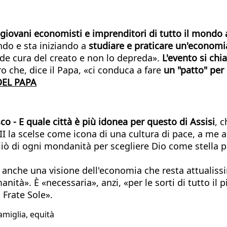
giovani economisti e imprenditori di tutto il mondo a
ndo e sta iniziando a
studiare e praticare un'economia
de cura del creato e non lo depreda».
L'evento si chi
o che, dice il Papa, «ci conduca a fare
un "patto" per
DEL PAPA
co - E quale città è più idonea per questo di Assisi
, 
I la scelse come icona di una cultura di pace, a me 
liò di ogni mondanità per scegliere Dio come stella po
rì anche una visione dell'economia che resta attualis
anità». È «necessaria», anzi, «per le sorti di tutto i
 Frate Sole».
famiglia, equità