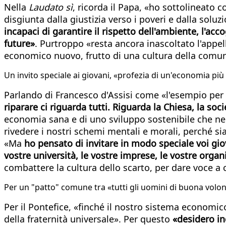
Nella
Laudato sì
, ricorda il Papa, «ho sottolineato
disgiunta dalla giustizia verso i poveri e dalla sol
incapaci di garantire il rispetto dell'ambiente, l'accog
future»
. Purtroppo «resta ancora inascoltato l'appe
economico nuovo, frutto di una cultura della comunio
Un invito speciale ai giovani, «profezia di un'economia più
Parlando di Francesco d'Assisi come «l'esempio per e
riparare ci riguarda tutti. Riguarda la Chiesa, la soci
economia sana e di uno sviluppo sostenibile che ne g
rivedere i nostri schemi mentali e morali, perché 
«Ma
ho pensato di invitare in modo speciale voi gio
vostre università, le vostre imprese, le vostre organ
combattere la cultura dello scarto, per dare voce a c
Per un "patto" comune tra «tutti gli uomini di buona volo
Per il Pontefice, «finché il nostro sistema economic
della fraternità universale». Per questo
«desidero in