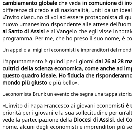
cambiamento globale
che veda
in comunione di int
differenze di credo e di nazionalità, uniti da un ideal
«Invito ciascuno di voi ad essere protagonista di qu
nuovo umanesimo rispondente alle attese dell'uomo
al Santo di Assisi
e al Vangelo che egli visse in tot
programma. Per me, che ho preso il suo nome, è con
Un appello ai migliori economisti e imprenditori del mon
L'appuntamento è quindi per i giorni
dal 26 al 28 m
cultrici della scienza economica, come anche ad im
questo quadro ideale. Ho fiducia che risponderann
mondo più giusto
e più bello».
L'economista Bruni: un evento che segna una tappa storic
«L'invito di Papa Francesco ai giovani economisti
è 
priorità per i giovani e la sua sollecitudine per un'
vede la partecipazione della
Diocesi di Assisi
, del
Co
nome, alcuni degli economisti e imprenditori più sen