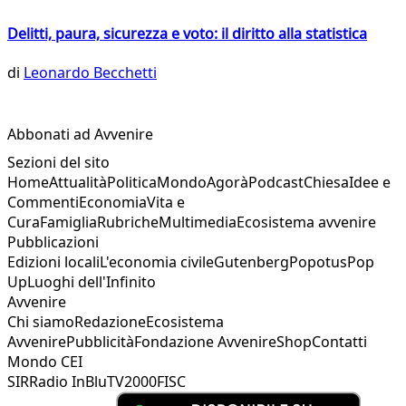
Delitti, paura, sicurezza e voto: il diritto alla statistica
di
Leonardo Becchetti
Abbonati ad Avvenire
Sezioni del sito
Home
Attualità
Politica
Mondo
Agorà
Podcast
Chiesa
Idee e
Commenti
Economia
Vita e
Cura
Famiglia
Rubriche
Multimedia
Ecosistema avvenire
Pubblicazioni
Edizioni locali
L'economia civile
Gutenberg
Popotus
Pop
Up
Luoghi dell'Infinito
Avvenire
Chi siamo
Redazione
Ecosistema
Avvenire
Pubblicità
Fondazione Avvenire
Shop
Contatti
Mondo CEI
SIR
Radio InBlu
TV2000
FISC